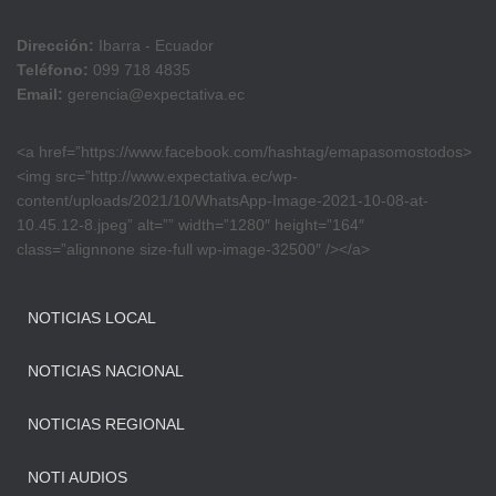
Dirección:
Ibarra - Ecuador
Teléfono:
099 718 4835
Email:
gerencia@expectativa.ec
<a href=”https://www.facebook.com/hashtag/emapasomostodos>
<img src=”http://www.expectativa.ec/wp-
content/uploads/2021/10/WhatsApp-Image-2021-10-08-at-
10.45.12-8.jpeg” alt=”” width=”1280″ height=”164″
class=”alignnone size-full wp-image-32500″ /></a>
NOTICIAS LOCAL
NOTICIAS NACIONAL
NOTICIAS REGIONAL
NOTI AUDIOS