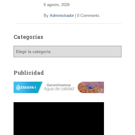
6 agosto, 2026
By
Administrador
|
0 Comments
Categorías
C
a
t
e
Publicidad
g
o
r
í
a
s