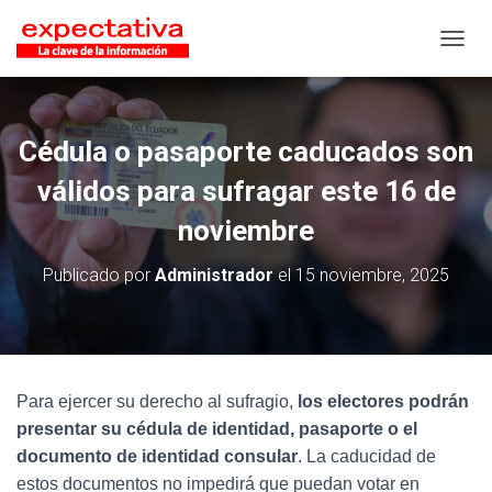
CAMB
Cédula o pasaporte caducados son
válidos para sufragar este 16 de
noviembre
Publicado por
Administrador
el
15 noviembre, 2025
Para ejercer su derecho al sufragio,
los electores podrán
presentar su cédula de identidad, pasaporte o el
documento de identidad consular
. La caducidad de
estos documentos no impedirá que puedan votar en