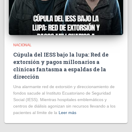
NACIONAL
Cúpula del IESS bajo la lupa: Red de
extorsión y pagos millonarios a
clínicas fantasma a espaldas de la
dirección
​Una alarmante red de extorsión y direccionamiento de
fondos sacude al Instituto Ecuatoriano de Seguridad
Social (IESS). Mientras hospitales emblemáticos y
centros de diálisis agonizan sin recursos llevando a los
pacientes al límite de la
Leer más