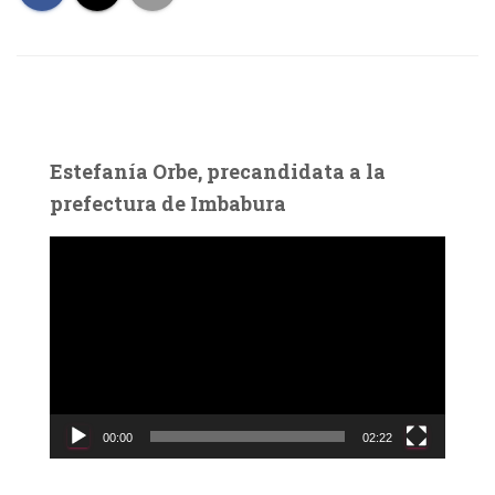
Estefanía Orbe, precandidata a la
prefectura de Imbabura
R
e
p
r
o
d
u
c
00:00
02:22
t
o
r