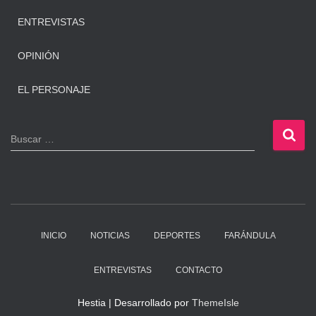
ENTREVISTAS
OPINIÓN
EL PERSONAJE
B
Buscar …
u
s
c
a
r
:
INICIO
NOTICIAS
DEPORTES
FARÁNDULA
ENTREVISTAS
CONTACTO
Hestia | Desarrollado por
ThemeIsle