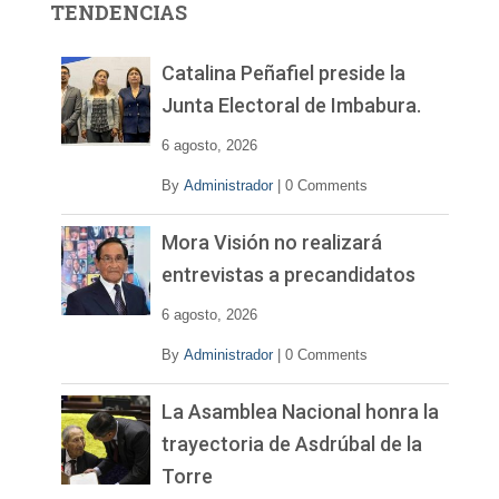
TENDENCIAS
d
e
v
Catalina Peñafiel preside la
í
Junta Electoral de Imbabura.
d
e
6 agosto, 2026
o
By
Administrador
|
0 Comments
Mora Visión no realizará
entrevistas a precandidatos
6 agosto, 2026
By
Administrador
|
0 Comments
La Asamblea Nacional honra la
trayectoria de Asdrúbal de la
Torre