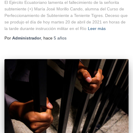
El Ejército Ecuatoriano lamenta el fallecimiento de la señorita
subteniente (+) María José Morillo Cando, alumna del Curso de
Perfeccionamiento de Subteniente a Teniente Tigres. Deceso que
se produjo el día de hoy martes 20 de abril de 2021 en horas de
la tarde durante instrucción militar en el Río
Leer más
Por
Administrador
, hace
5 años