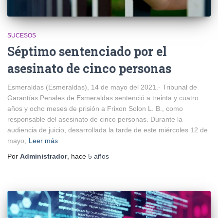
SUCESOS
Séptimo sentenciado por el
asesinato de cinco personas
Esmeraldas (Esmeraldas), 14 de mayo del 2021.- Tribunal de
Garantías Penales de Esmeraldas sentenció a treinta y cuatro
años y ocho meses de prisión a Frixon Solon L. B., como
responsable del asesinato de cinco personas. Durante la
audiencia de juicio, desarrollada la tarde de este miércoles 12 de
mayo,
Leer más
Por
Administrador
, hace
5 años