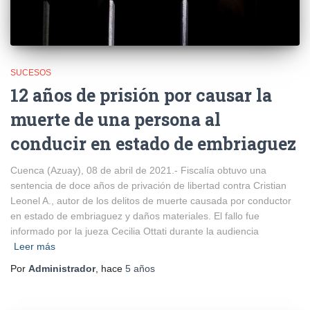
SUCESOS
12 años de prisión por causar la
muerte de una persona al
conducir en estado de embriaguez
Cuenca (Azuay), 08 de abril de 2021.- Fiscalía obtuvo una
sentencia de doce años de privación de libertad contra Cristian
Leonel A., autor de los delitos de muerte causada por conductor
en estado de embriaguez y daños materiales. El fallo fue
informado por la jueza Cecilia Ottati durante la audiencia
Leer más
Por
Administrador
, hace
5 años