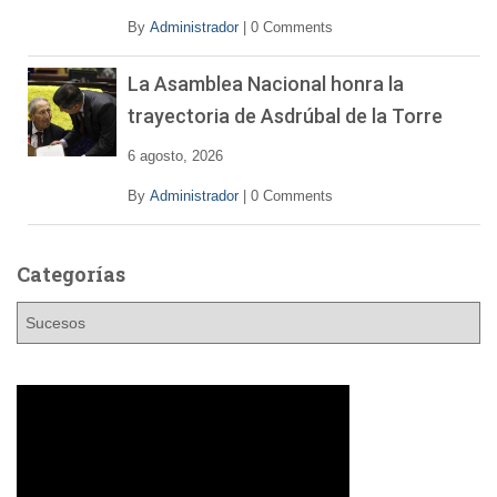
By
Administrador
|
0 Comments
La Asamblea Nacional honra la
trayectoria de Asdrúbal de la Torre
6 agosto, 2026
By
Administrador
|
0 Comments
Categorías
C
a
t
e
g
o
r
í