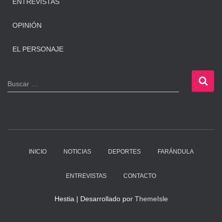
ENTREVISTAS
OPINIÓN
EL PERSONAJE
B
Buscar …
u
s
c
a
r
:
INICIO
NOTICIAS
DEPORTES
FARÁNDULA
ENTREVISTAS
CONTACTO
Hestia | Desarrollado por
ThemeIsle