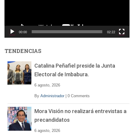
d
u
c
t
o
00:00
02:22
r
d
e
TENDENCIAS
v
í
Catalina Peñafiel preside la Junta
d
Electoral de Imbabura.
e
o
6 agosto, 2026
By
Administrador
|
0 Comments
Mora Visión no realizará entrevistas a
precandidatos
6 agosto, 2026