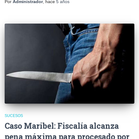
Por
Administrador
, hace
5 años
SUCESOS
Caso Maribel: Fiscalía alcanza
pena máxima para procesado por