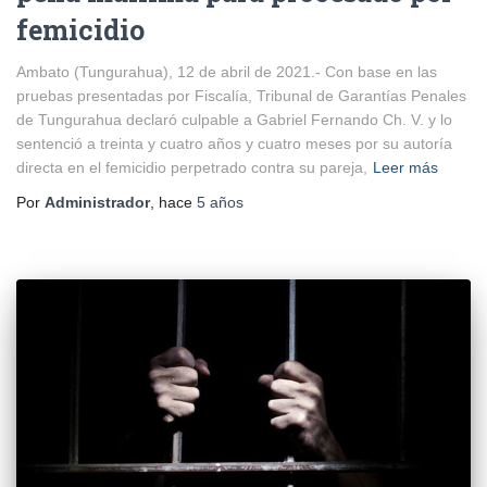
femicidio
Ambato (Tungurahua), 12 de abril de 2021.- Con base en las
pruebas presentadas por Fiscalía, Tribunal de Garantías Penales
de Tungurahua declaró culpable a Gabriel Fernando Ch. V. y lo
sentenció a treinta y cuatro años y cuatro meses por su autoría
directa en el femicidio perpetrado contra su pareja,
Leer más
Por
Administrador
, hace
5 años