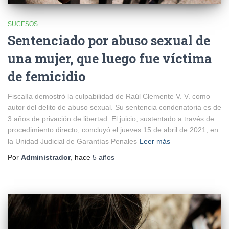
SUCESOS
Sentenciado por abuso sexual de
una mujer, que luego fue víctima
de femicidio
Fiscalía demostró la culpabilidad de Raúl Clemente V. V. como
autor del delito de abuso sexual. Su sentencia condenatoria es de
3 años de privación de libertad. El juicio, sustentado a través de
procedimiento directo, concluyó el jueves 15 de abril de 2021, en
la Unidad Judicial de Garantías Penales
Leer más
Por
Administrador
, hace
5 años