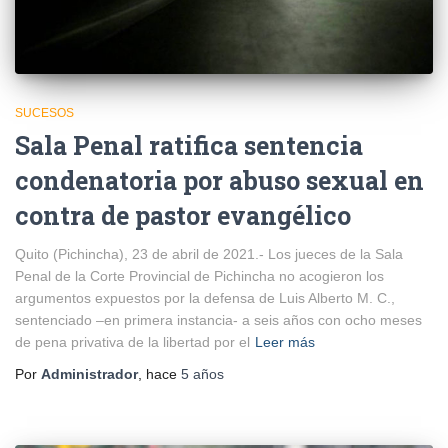
SUCESOS
Sala Penal ratifica sentencia
condenatoria por abuso sexual en
contra de pastor evangélico
Quito (Pichincha), 23 de abril de 2021.- Los jueces de la Sala
Penal de la Corte Provincial de Pichincha no acogieron los
argumentos expuestos por la defensa de Luis Alberto M. C.,
sentenciado –en primera instancia- a seis años con ocho meses
de pena privativa de la libertad por el
Leer más
Por
Administrador
, hace
5 años