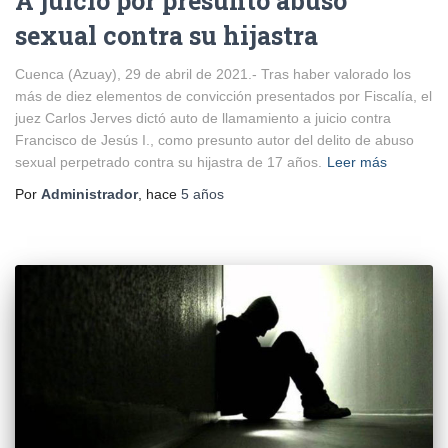
A juicio por presunto abuso
sexual contra su hijastra
Cuenca (Azuay), 29 de abril de 2021.- Tras haber valorado los
más de diez elementos de convicción presentados por Fiscalía, el
juez Carlos Jerves dictó auto de llamamiento a juicio contra
Francisco de Jesús I., como presunto autor del delito de abuso
sexual perpetrado contra su hijastra de 17 años.
Leer más
Por
Administrador
, hace
5 años