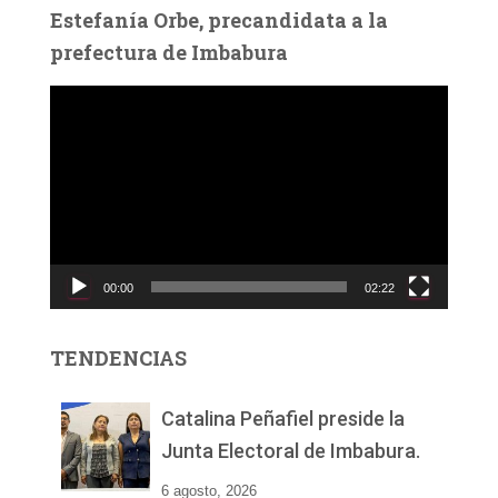
Estefanía Orbe, precandidata a la
prefectura de Imbabura
R
e
p
r
o
d
u
c
00:00
02:22
t
o
r
TENDENCIAS
d
e
v
Catalina Peñafiel preside la
í
Junta Electoral de Imbabura.
d
e
6 agosto, 2026