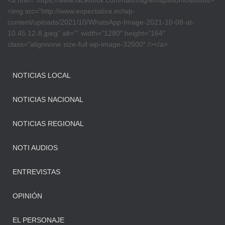
<a href=”https://www.facebook.com/hashtag/emapasomostodos>
<img src=”http://www.expectativa.ec/wp-
content/uploads/2021/10/WhatsApp-Image-2021-10-08-at-
10.45.12-8.jpeg” alt=”” width=”1280″ height=”164″
class=”alignnone size-full wp-image-32500″ /></a>
NOTICIAS LOCAL
NOTICIAS NACIONAL
NOTICIAS REGIONAL
NOTI AUDIOS
ENTREVISTAS
OPINIÓN
EL PERSONAJE