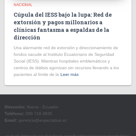
NACIONAL
Cúpula del IESS bajo la lupa: Red de
extorsión y pagos millonarios a
clínicas fantasma a espaldas de la
dirección
​Una alarmante red de extorsión y direccionamiento de
fondos sacude al Instituto Ecuatoriano de Seguridad
Social (IESS). Mientras hospitales emblemáticos y
centros de diálisis agonizan sin recursos llevando a los
pacientes al límite de la
Leer más
Dirección:
Ibarra - Ecuador
Teléfono:
099 718 4835
Email:
gerencia@expectativa.ec