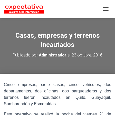
CAMB
Casas, empresas y terrenos
incautados
Publicado por
Administrador
el
23 octubre, 2016
Cinco empresas, siete casas, cinco vehículos, dos
departamentos, dos oficinas, dos parqueaderos y dos
terrenos fueron incautados en Quito, Guayaquil,
Samborondón y Esmeraldas.
Este operativo se realizó la noche del viernes 21 de