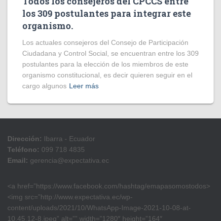
Todos los consejeros del CPCCS entre
los 309 postulantes para integrar este
organismo.
Los actuales consejeros del Consejo de Participación
Ciudadana y Control Social, se encuentran entre los 309
postulantes para la elección de los miembros de este
organismo constitucional, es decir quieren seguir en el
cargo algunos
Leer más
Dirección:
Ibarra - Ecuador
Teléfono:
099 718 4835
Email:
gerencia@expectativa.ec
<a href=”https://www.facebook.com/hashtag/emapasomostodos>
<img src=”http://www.expectativa.ec/wp-
content/uploads/2021/10/WhatsApp-Image-2021-10-08-at-
10.45.12-8.jpeg” alt=”” width=”1280″ height=”164″