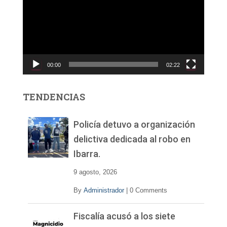
p
r
o
d
u
c
00:00
02:22
t
o
r
TENDENCIAS
d
e
v
Policía detuvo a organización
í
delictiva dedicada al robo en
d
Ibarra.
e
o
9 agosto, 2026
By
Administrador
|
0 Comments
Fiscalía acusó a los siete