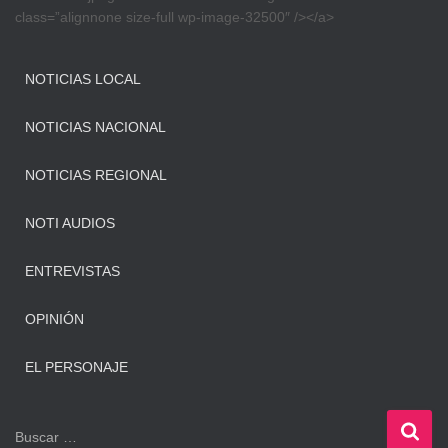
class=”alignnone size-full wp-image-32500″ /></a>
NOTICIAS LOCAL
NOTICIAS NACIONAL
NOTICIAS REGIONAL
NOTI AUDIOS
ENTREVISTAS
OPINIÓN
EL PERSONAJE
B
Buscar …