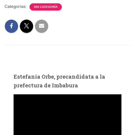
Categorías:
SIN CATEGORÍA
Estefanía Orbe, precandidata a la
prefectura de Imbabura
R
e
p
r
o
d