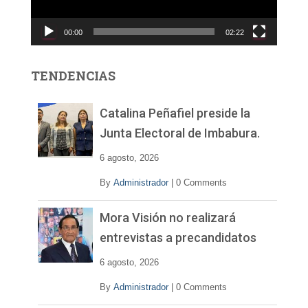
u
c
00:00
02:22
t
o
r
TENDENCIAS
d
e
v
Catalina Peñafiel preside la
í
Junta Electoral de Imbabura.
d
e
6 agosto, 2026
o
By
Administrador
|
0 Comments
Mora Visión no realizará
entrevistas a precandidatos
6 agosto, 2026
By
Administrador
|
0 Comments