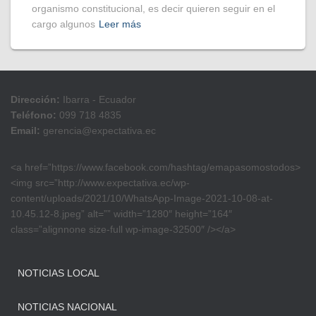
organismo constitucional, es decir quieren seguir en el
cargo algunos
Leer más
Dirección:
Ibarra - Ecuador
Teléfono:
099 718 4835
Email:
gerencia@expectativa.ec
<a href=”https://www.facebook.com/hashtag/emapasomostodos>
<img src=”http://www.expectativa.ec/wp-
content/uploads/2021/10/WhatsApp-Image-2021-10-08-at-
10.45.12-8.jpeg” alt=”” width=”1280″ height=”164″
class=”alignnone size-full wp-image-32500″ /></a>
NOTICIAS LOCAL
NOTICIAS NACIONAL