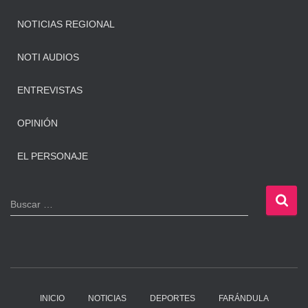
NOTICIAS REGIONAL
NOTI AUDIOS
ENTREVISTAS
OPINIÓN
EL PERSONAJE
B
Buscar …
u
s
c
a
r
:
INICIO
NOTICIAS
DEPORTES
FARÁNDULA