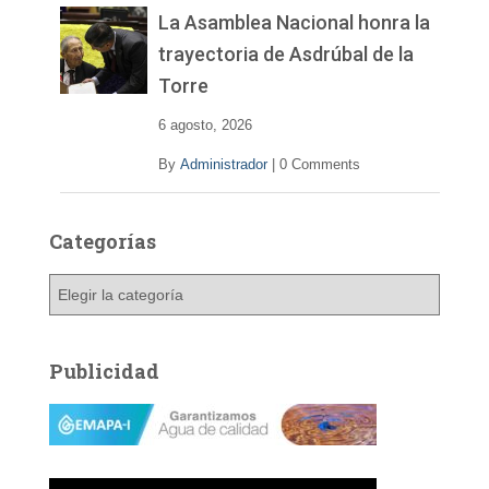
La Asamblea Nacional honra la
trayectoria de Asdrúbal de la
Torre
6 agosto, 2026
By
Administrador
|
0 Comments
Categorías
C
a
t
e
Publicidad
g
o
r
í
a