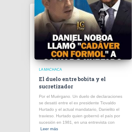
LA MACHACA
El duelo entre bobita y el
sucretizador
Por el Muérgano. Un duelo de declaraciones
se desató entre el ex presidente Tiovaldo
Hurtado y el actual mandatario, Danielito el
travieso. Hurtado quien gobernó el país por
sucesión en 1981, en una entrevista con
Leer más