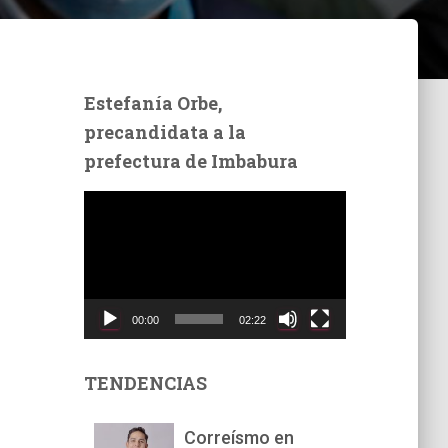
Estefanía Orbe,
precandidata a la
prefectura de Imbabura
R
e
p
r
o
d
00:00
02:22
u
c
t
TENDENCIAS
o
r
Correísmo en
d