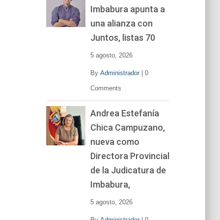
Imbabura apunta a
e
v
una alianza con
í
Juntos, listas 70
d
e
5 agosto, 2026
o
By
Administrador
|
0
Comments
Andrea Estefanía
Chica Campuzano,
nueva como
Directora Provincial
de la Judicatura de
Imbabura,
5 agosto, 2026
By
Administrador
|
0