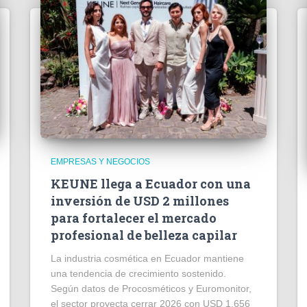
EMPRESAS Y NEGOCIOS
KEUNE llega a Ecuador con una
inversión de USD 2 millones
para fortalecer el mercado
profesional de belleza capilar
La industria cosmética en Ecuador mantiene
una tendencia de crecimiento sostenido.
Según datos de Procosméticos y Euromonitor,
el sector proyecta cerrar 2026 con USD 1.656