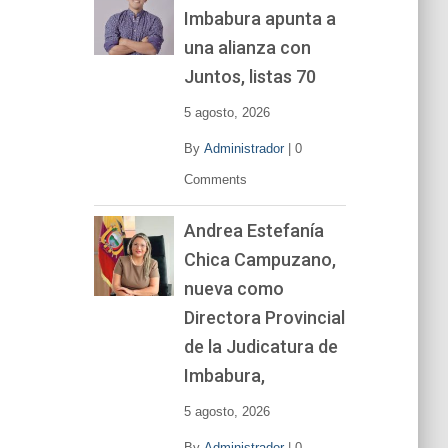
Imbabura apunta a
e
v
una alianza con
í
Juntos, listas 70
d
e
5 agosto, 2026
o
By
Administrador
|
0
Comments
Andrea Estefanía
Chica Campuzano,
nueva como
Directora Provincial
de la Judicatura de
Imbabura,
5 agosto, 2026
By
Administrador
|
0