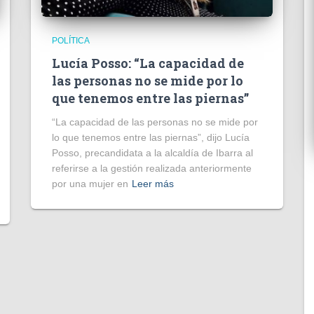
POLÍTICA
Lucía Posso: “La capacidad de
las personas no se mide por lo
que tenemos entre las piernas”
“La capacidad de las personas no se mide por
lo que tenemos entre las piernas”, dijo Lucía
Posso, precandidata a la alcaldía de Ibarra al
referirse a la gestión realizada anteriormente
por una mujer en
Leer más