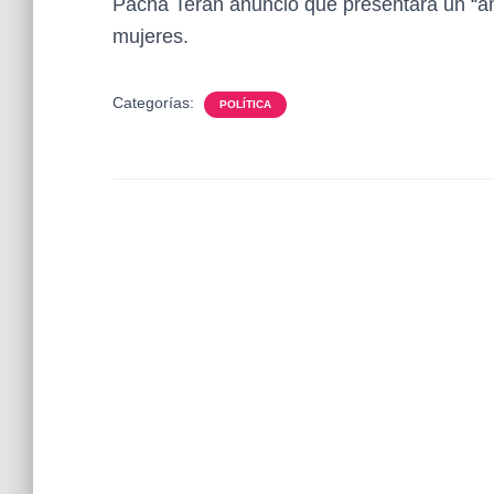
Pacha Terán anunció que presentará un “am
mujeres.
Categorías:
POLÍTICA