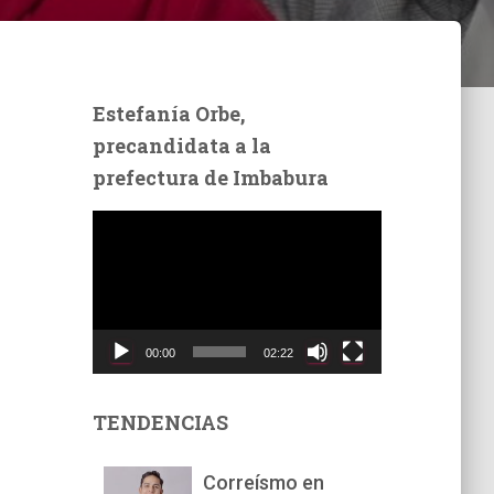
Estefanía Orbe,
precandidata a la
prefectura de Imbabura
R
e
p
r
o
d
00:00
02:22
u
c
t
TENDENCIAS
o
r
Correísmo en
d