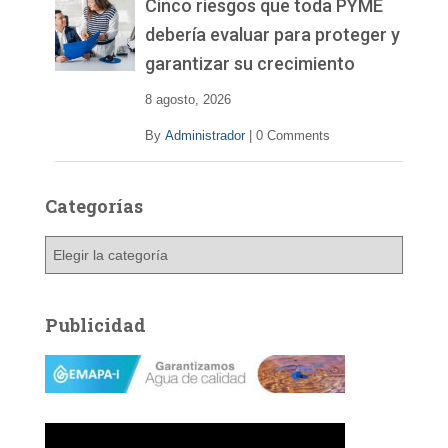
v
Cinco riesgos que toda PYME
í
debería evaluar para proteger y
d
garantizar su crecimiento
e
o
8 agosto, 2026
By
Administrador
|
0 Comments
Categorías
C
a
t
e
Publicidad
g
o
r
í
a
s