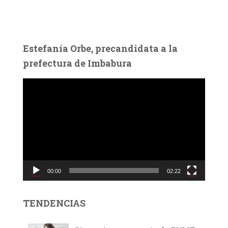
Estefanía Orbe, precandidata a la
prefectura de Imbabura
R
e
p
r
o
d
u
c
00:00
02:22
t
o
r
TENDENCIAS
d
e