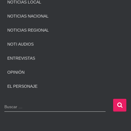
NOTICIAS LOCAL
NOTICIAS NACIONAL
NOTICIAS REGIONAL
NOTI AUDIOS
ENTREVISTAS
OPINIÓN
EL PERSONAJE
B
Buscar …
u
s
c
a