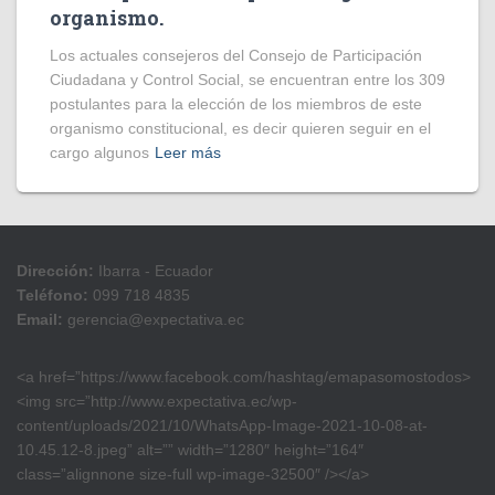
organismo.
Los actuales consejeros del Consejo de Participación
Ciudadana y Control Social, se encuentran entre los 309
postulantes para la elección de los miembros de este
organismo constitucional, es decir quieren seguir en el
cargo algunos
Leer más
Dirección:
Ibarra - Ecuador
Teléfono:
099 718 4835
Email:
gerencia@expectativa.ec
<a href=”https://www.facebook.com/hashtag/emapasomostodos>
<img src=”http://www.expectativa.ec/wp-
content/uploads/2021/10/WhatsApp-Image-2021-10-08-at-
10.45.12-8.jpeg” alt=”” width=”1280″ height=”164″
class=”alignnone size-full wp-image-32500″ /></a>