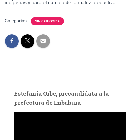
indígenas y para el cambio de la matriz productiva.
Categorías:
SIN CATEGORÍA
Estefanía Orbe, precandidata a la
prefectura de Imbabura
R
e
p
r