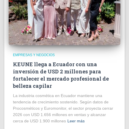
EMPRESAS Y NEGOCIOS
KEUNE llega a Ecuador con una
inversión de USD 2 millones para
fortalecer el mercado profesional de
belleza capilar
La industria cosmética en Ecuador mantiene una
tendencia de crecimiento sostenido. Según datos de
Procosméticos y Euromonitor, el sector proyecta cerrar
2026 con USD 1.656 millones en ventas y alcanzar
cerca de USD 1.900 millones
Leer más