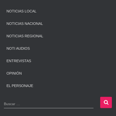
NOTICIAS LOCAL
NOTICIAS NACIONAL
NOTICIAS REGIONAL
NOTI AUDIOS
ENTREVISTAS
OPINIÓN
EL PERSONAJE
B
Buscar …
u
s