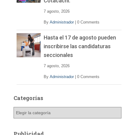
Cotacachi.
7 agosto, 2026
By
Administrador
|
0 Comments
Hasta el 17 de agosto pueden
inscribirse las candidaturas
seccionales
7 agosto, 2026
By
Administrador
|
0 Comments
Categorías
C
a
t
e
Publicidad