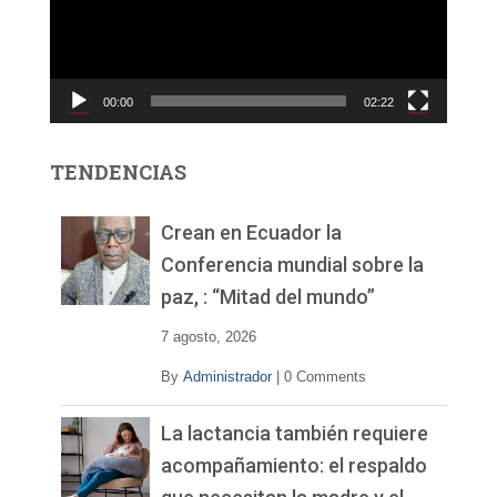
o
d
u
c
00:00
02:22
t
o
r
TENDENCIAS
d
e
v
Crean en Ecuador la
í
Conferencia mundial sobre la
d
paz, : “Mitad del mundo”
e
o
7 agosto, 2026
By
Administrador
|
0 Comments
La lactancia también requiere
acompañamiento: el respaldo