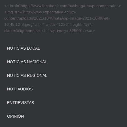
<a href=”https://www.facebook.com/hashtag/emapasomostodos>
<img src=”http://www.expectativa.ec/wp-
content/uploads/2021/10/WhatsApp-Image-2021-10-08-at-
10.45.12-8.jpeg” alt=”” width=”1280″ height=”164″
class=”alignnone size-full wp-image-32500″ /></a>
NOTICIAS LOCAL
NOTICIAS NACIONAL
NOTICIAS REGIONAL
NOTI AUDIOS
ENTREVISTAS
OPINIÓN