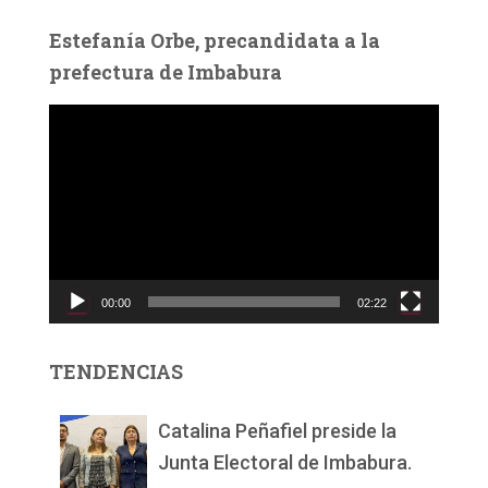
Estefanía Orbe, precandidata a la
prefectura de Imbabura
R
e
p
r
o
d
u
c
00:00
02:22
t
o
r
TENDENCIAS
d
e
v
Catalina Peñafiel preside la
í
Junta Electoral de Imbabura.
d