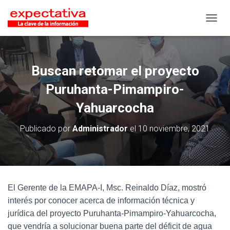
CAMB
Buscan retomar el proyecto
Puruhanta-Pimampiro-
Yahuarcocha
Publicado por
Administrador
el
10 noviembre, 2021
El Gerente de la EMAPA-I, Msc. Reinaldo Díaz, mostró
interés por conocer acerca de información técnica y
jurídica del proyecto Puruhanta-Pimampiro-Yahuarcocha,
que vendría a solucionar buena parte del déficit de agua