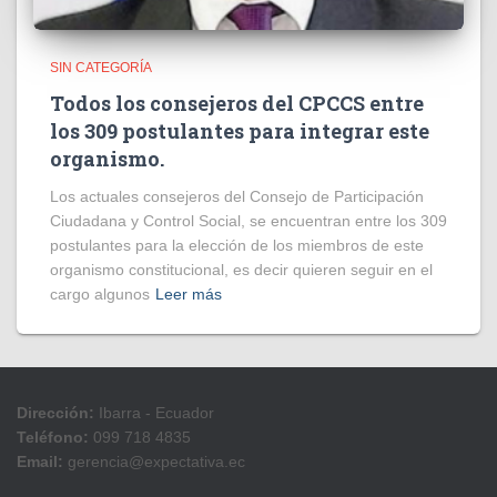
SIN CATEGORÍA
Todos los consejeros del CPCCS entre
los 309 postulantes para integrar este
organismo.
Los actuales consejeros del Consejo de Participación
Ciudadana y Control Social, se encuentran entre los 309
postulantes para la elección de los miembros de este
organismo constitucional, es decir quieren seguir en el
cargo algunos
Leer más
Dirección:
Ibarra - Ecuador
Teléfono:
099 718 4835
Email:
gerencia@expectativa.ec