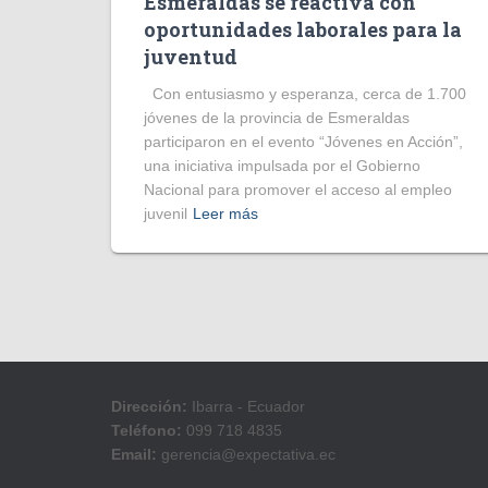
Esmeraldas se reactiva con
oportunidades laborales para la
juventud
Con entusiasmo y esperanza, cerca de 1.700
jóvenes de la provincia de Esmeraldas
participaron en el evento “Jóvenes en Acción”,
una iniciativa impulsada por el Gobierno
Nacional para promover el acceso al empleo
juvenil
Leer más
Dirección:
Ibarra - Ecuador
Teléfono:
099 718 4835
Email:
gerencia@expectativa.ec