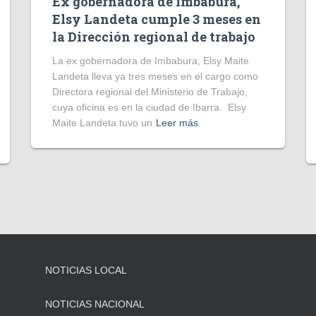
Ex gobernadora de Imbabura,
Elsy Landeta cumple 3 meses en
la Dirección regional de trabajo
La ex gobernadora de Imbabura, Elsy Maite
Landeta lleva ya tres meses en el cargo como
Directora regional del Ministerio de Trabajo,
cuya oficina es en la ciudad de Ibarra. Elsy
Maite Landeta tuvo un
Leer más
NOTICIAS LOCAL
NOTICIAS NACIONAL