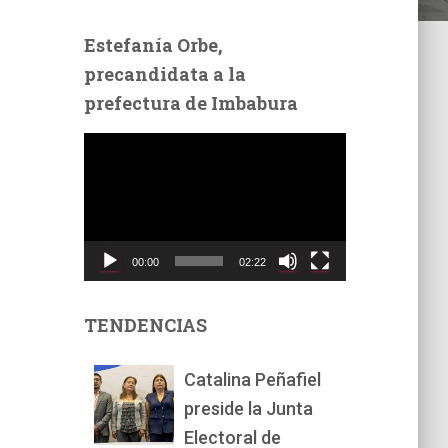
Estefanía Orbe,
precandidata a la
prefectura de Imbabura
R
e
p
r
o
d
00:00
02:22
u
c
t
TENDENCIAS
o
r
Catalina Peñafiel
d
preside la Junta
e
v
Electoral de