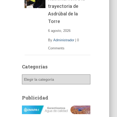
trayectoria de
Asdrúbal de la
Torre
6 agosto, 2026
By
Administrador
|
0
Comments
Categorías
C
a
t
e
Publicidad
g
o
r