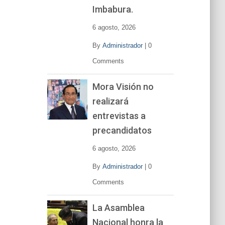
í
Imbabura.
d
e
6 agosto, 2026
o
By
Administrador
|
0
Comments
Mora Visión no
realizará
entrevistas a
precandidatos
6 agosto, 2026
By
Administrador
|
0
Comments
La Asamblea
Nacional honra la