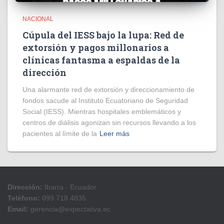
NACIONAL
Cúpula del IESS bajo la lupa: Red de
extorsión y pagos millonarios a
clínicas fantasma a espaldas de la
dirección
​Una alarmante red de extorsión y direccionamiento de
fondos sacude al Instituto Ecuatoriano de Seguridad
Social (IESS). Mientras hospitales emblemáticos y
centros de diálisis agonizan sin recursos llevando a los
pacientes al límite de la
Leer más
Dirección:
Ibarra - Ecuador
Teléfono:
099 718 4835
Email:
gerencia@expectativa.ec