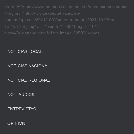
<a href=”https://www.facebook.com/hashtag/emapasomostodos>
<img src=”http://www.expectativa.ec/wp-
content/uploads/2021/10/WhatsApp-Image-2021-10-08-at-
10.45.12-8.jpeg” alt=”” width=”1280″ height=”164″
class=”alignnone size-full wp-image-32500″ /></a>
NOTICIAS LOCAL
NOTICIAS NACIONAL
NOTICIAS REGIONAL
NOTI AUDIOS
ENTREVISTAS
OPINIÓN