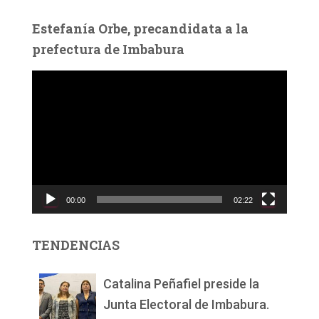
Estefanía Orbe, precandidata a la
prefectura de Imbabura
R
e
p
r
o
d
u
c
00:00
02:22
t
o
r
TENDENCIAS
d
e
v
Catalina Peñafiel preside la
í
Junta Electoral de Imbabura.
d