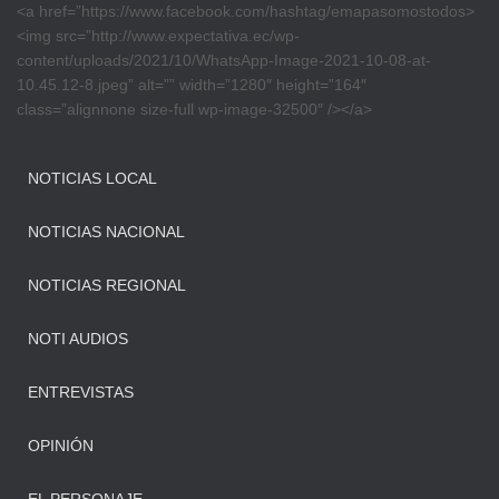
<a href=”https://www.facebook.com/hashtag/emapasomostodos>
<img src=”http://www.expectativa.ec/wp-
content/uploads/2021/10/WhatsApp-Image-2021-10-08-at-
10.45.12-8.jpeg” alt=”” width=”1280″ height=”164″
class=”alignnone size-full wp-image-32500″ /></a>
NOTICIAS LOCAL
NOTICIAS NACIONAL
NOTICIAS REGIONAL
NOTI AUDIOS
ENTREVISTAS
OPINIÓN