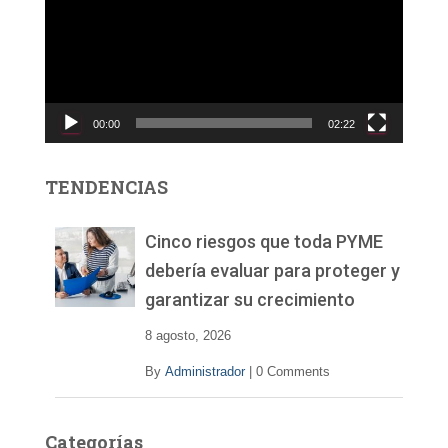
r
o
d
u
c
00:00
02:22
t
o
r
TENDENCIAS
d
e
v
Cinco riesgos que toda PYME
í
debería evaluar para proteger y
d
garantizar su crecimiento
e
o
8 agosto, 2026
By
Administrador
|
0 Comments
Categorías