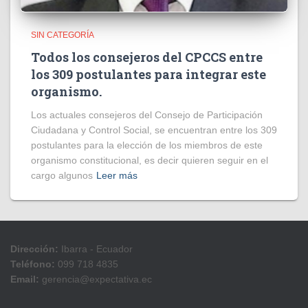
SIN CATEGORÍA
Todos los consejeros del CPCCS entre
los 309 postulantes para integrar este
organismo.
Los actuales consejeros del Consejo de Participación
Ciudadana y Control Social, se encuentran entre los 309
postulantes para la elección de los miembros de este
organismo constitucional, es decir quieren seguir en el
cargo algunos
Leer más
Dirección:
Ibarra - Ecuador
Teléfono:
099 718 4835
Email:
gerencia@expectativa.ec