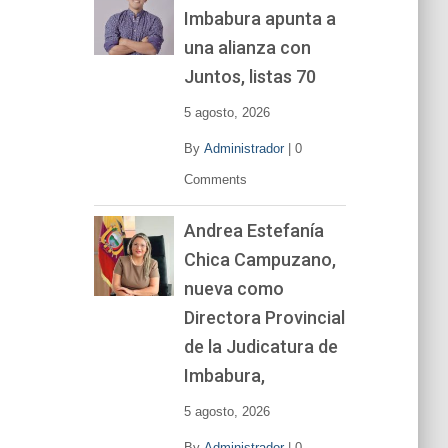
Imbabura apunta a
e
v
una alianza con
í
Juntos, listas 70
d
e
5 agosto, 2026
o
By
Administrador
|
0
Comments
Andrea Estefanía
Chica Campuzano,
nueva como
Directora Provincial
de la Judicatura de
Imbabura,
5 agosto, 2026
By
Administrador
|
0