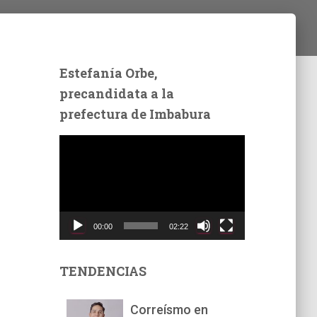
Estefanía Orbe,
precandidata a la
prefectura de Imbabura
R
e
p
r
o
d
00:00
02:22
u
c
t
TENDENCIAS
o
r
Correísmo en
d