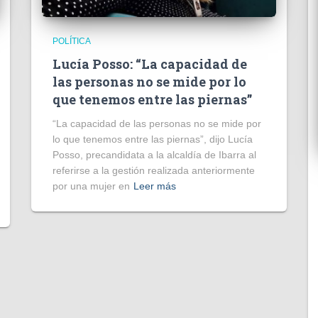
POLÍTICA
Lucía Posso: “La capacidad de
las personas no se mide por lo
que tenemos entre las piernas”
“La capacidad de las personas no se mide por
lo que tenemos entre las piernas”, dijo Lucía
Posso, precandidata a la alcaldía de Ibarra al
referirse a la gestión realizada anteriormente
por una mujer en
Leer más