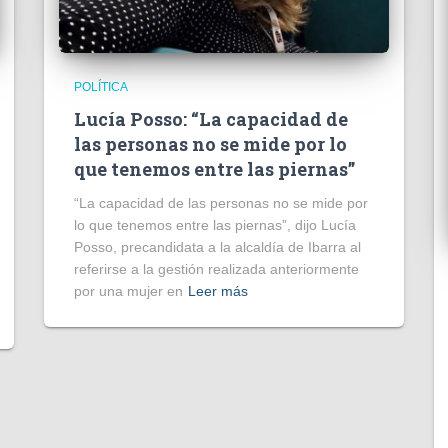
POLÍTICA
Lucía Posso: “La capacidad de
las personas no se mide por lo
que tenemos entre las piernas”
“La capacidad de las personas no se mide por
lo que tenemos entre las piernas”, dijo Lucía
Posso, precandidata a la alcaldía de Ibarra al
referirse a la gestión realizada anteriormente
por una mujer en
Leer más