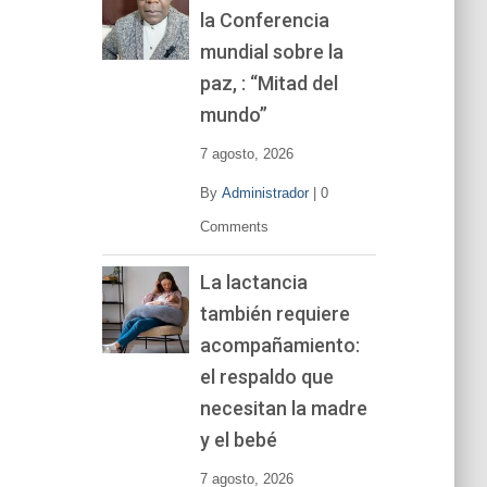
la Conferencia
e
v
mundial sobre la
í
paz, : “Mitad del
d
mundo”
e
o
7 agosto, 2026
By
Administrador
|
0
Comments
La lactancia
también requiere
acompañamiento:
el respaldo que
necesitan la madre
y el bebé
7 agosto, 2026