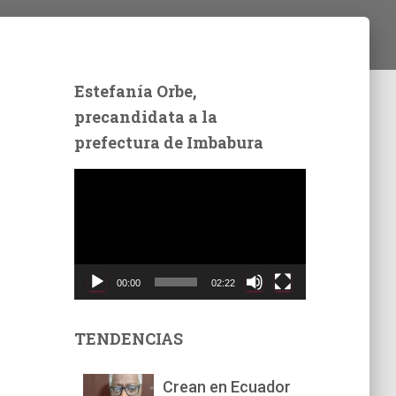
Estefanía Orbe,
precandidata a la
prefectura de Imbabura
R
e
p
r
o
d
00:00
02:22
u
c
t
TENDENCIAS
o
r
Crean en Ecuador
d