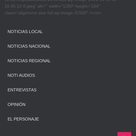
10.45.12-8.jpeg” alt=”” width=”1280″ height=”164″
class=”alignnone size-full wp-image-32500″ /></a>
NOTICIAS LOCAL
NOTICIAS NACIONAL
NOTICIAS REGIONAL
NOTI AUDIOS
ENTREVISTAS
OPINIÓN
EL PERSONAJE