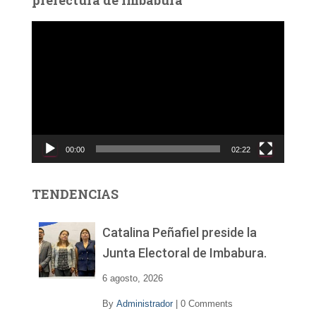
prefectura de Imbabura
R
e
p
r
o
d
u
c
00:00
02:22
t
o
r
TENDENCIAS
d
e
v
Catalina Peñafiel preside la
í
Junta Electoral de Imbabura.
d
e
6 agosto, 2026
o
By
Administrador
|
0 Comments