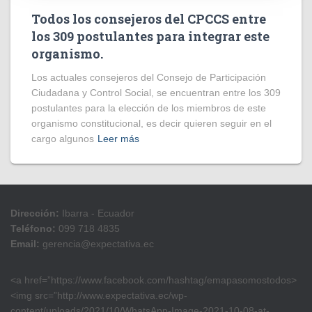
Todos los consejeros del CPCCS entre
los 309 postulantes para integrar este
organismo.
Los actuales consejeros del Consejo de Participación
Ciudadana y Control Social, se encuentran entre los 309
postulantes para la elección de los miembros de este
organismo constitucional, es decir quieren seguir en el
cargo algunos
Leer más
Dirección:
Ibarra - Ecuador
Teléfono:
099 718 4835
Email:
gerencia@expectativa.ec
<a href=”https://www.facebook.com/hashtag/emapasomostodos>
<img src=”http://www.expectativa.ec/wp-
content/uploads/2021/10/WhatsApp-Image-2021-10-08-at-