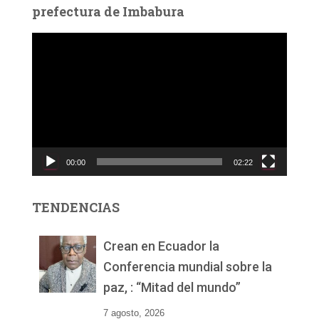
prefectura de Imbabura
R
e
p
r
o
d
u
c
00:00
02:22
t
o
r
TENDENCIAS
d
e
v
Crean en Ecuador la
í
Conferencia mundial sobre la
d
paz, : “Mitad del mundo”
e
o
7 agosto, 2026