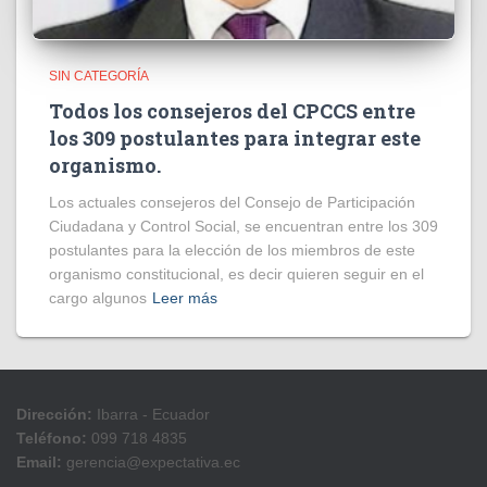
SIN CATEGORÍA
Todos los consejeros del CPCCS entre
los 309 postulantes para integrar este
organismo.
Los actuales consejeros del Consejo de Participación
Ciudadana y Control Social, se encuentran entre los 309
postulantes para la elección de los miembros de este
organismo constitucional, es decir quieren seguir en el
cargo algunos
Leer más
Dirección:
Ibarra - Ecuador
Teléfono:
099 718 4835
Email:
gerencia@expectativa.ec