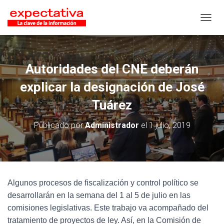
CAMB
Autoridades del CNE deberán
explicar la designación de José
Tuárez
Publicado por
Administrador
el
1 julio, 2019
Algunos procesos de fiscalización y control político se
desarrollarán en la semana del 1 al 5 de julio en las
comisiones legislativas. Este trabajo va acompañado del
tratamiento de proyectos de ley. Así, en la Comisión de