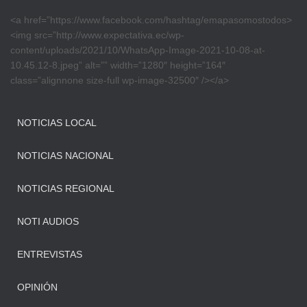
<a href=”https://www.facebook.com/hashtag/emapasomostodos>
<img src=”http://www.expectativa.ec/wp-
content/uploads/2021/10/WhatsApp-Image-2021-10-08-at-
10.45.12-8.jpeg” alt=”” width=”1280″ height=”164″
class=”alignnone size-full wp-image-32500″ /></a>
NOTICIAS LOCAL
NOTICIAS NACIONAL
NOTICIAS REGIONAL
NOTI AUDIOS
ENTREVISTAS
OPINIÓN