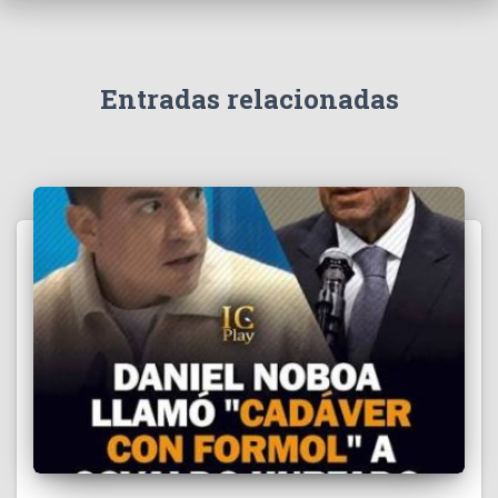
v
í
d
e
Entradas relacionadas
o