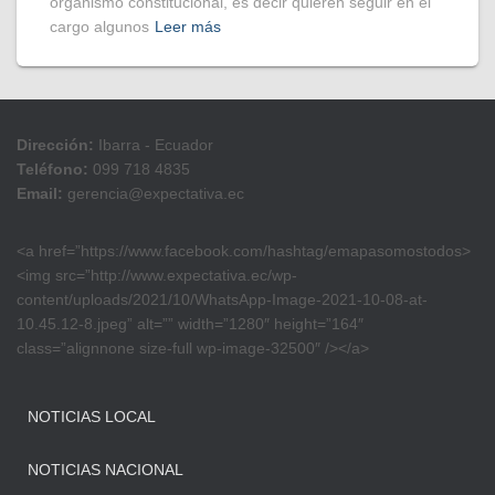
organismo constitucional, es decir quieren seguir en el
cargo algunos
Leer más
Dirección:
Ibarra - Ecuador
Teléfono:
099 718 4835
Email:
gerencia@expectativa.ec
<a href=”https://www.facebook.com/hashtag/emapasomostodos>
<img src=”http://www.expectativa.ec/wp-
content/uploads/2021/10/WhatsApp-Image-2021-10-08-at-
10.45.12-8.jpeg” alt=”” width=”1280″ height=”164″
class=”alignnone size-full wp-image-32500″ /></a>
NOTICIAS LOCAL
NOTICIAS NACIONAL