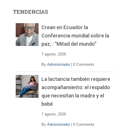
o
r
TENDENCIAS
d
e
v
Crean en Ecuador la
í
Conferencia mundial sobre la
d
paz, : “Mitad del mundo”
e
o
7 agosto, 2026
By
Administrador
|
0 Comments
La lactancia también requiere
acompañamiento: el respaldo
que necesitan la madre y el
bebé
7 agosto, 2026
By
Administrador
|
0 Comments