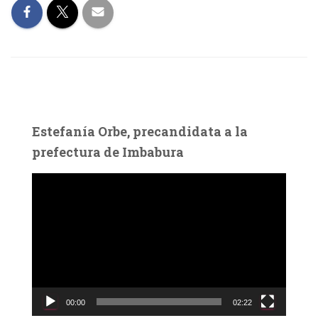
Estefanía Orbe, precandidata a la
prefectura de Imbabura
R
e
p
r
o
d
u
c
00:00
02:22
t