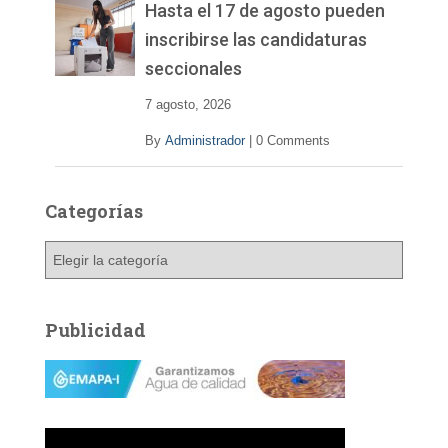
Hasta el 17 de agosto pueden
inscribirse las candidaturas
seccionales
7 agosto, 2026
By
Administrador
|
0 Comments
Categorías
C
a
t
e
Publicidad
g
o
r
í
a