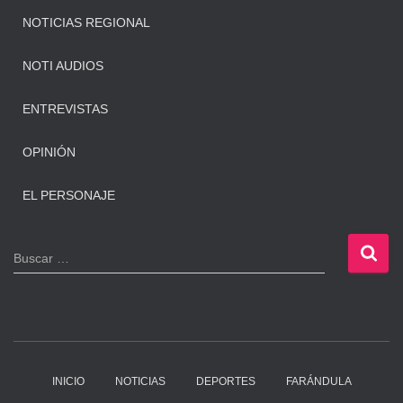
NOTICIAS REGIONAL
NOTI AUDIOS
ENTREVISTAS
OPINIÓN
EL PERSONAJE
B
Buscar …
u
s
c
a
r
:
INICIO
NOTICIAS
DEPORTES
FARÁNDULA