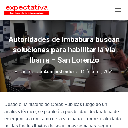
CAMB
Autoridades de Imbabura buscan
soluciones para habilitar la vía
Ibarra – San Lorenzo
Publicado por
Administrador
el
16 febrero, 2022
Desde el Ministerio de Obras Públicas luego de un
análisis técnico, se planteó la posibilidad declaratoria de
emergencia a un tramo de la vía Ibarra- Lorenzo, afectada
por las fuertes lluvias de las últimas semanas, según