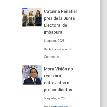
o
r
Catalina Peñafiel
d
preside la Junta
e
v
Electoral de
í
Imbabura.
d
e
6 agosto, 2026
o
By
Administrador
|
0
Comments
Mora Visión no
realizará
entrevistas a
precandidatos
6 agosto, 2026
By
Administrador
|
0