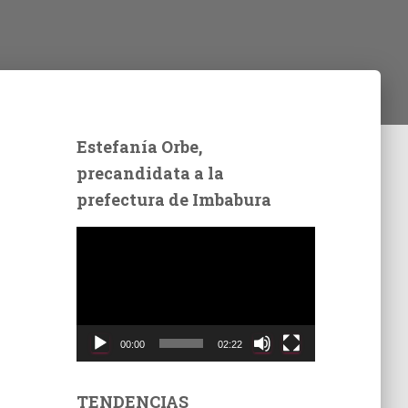
Estefanía Orbe,
precandidata a la
prefectura de Imbabura
R
e
p
r
o
d
00:00
02:22
u
c
t
TENDENCIAS