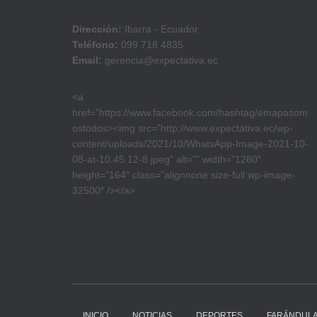
Dirección:
Ibarra - Ecuador
Teléfono:
099 718 4835
Email:
gerencia@expectativa.ec
<a
href=”https://www.facebook.com/hashtag/emapasom
ostodos><img src=”http://www.expectativa.ec/wp-
content/uploads/2021/10/WhatsApp-Image-2021-10-
08-at-10.45.12-8.jpeg” alt=”” width=”1280″
height=”164″ class=”alignnone size-full wp-image-
32500″ /></a>
INICIO
NOTICIAS
DEPORTES
FARÁNDUL