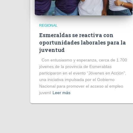
REGIONAL
Esmeraldas se reactiva con
oportunidades laborales para la
juventud
Con entusiasmo y esperanza, cerca de 1.700
jóvenes de la provincia de Esmeraldas
participaron en el evento “Jóvenes en Acción”,
una iniciativa impulsada por el Gobierno
Nacional para promover el acceso al empleo
juvenil
Leer más