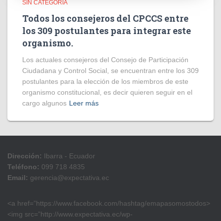
SIN CATEGORÍA
Todos los consejeros del CPCCS entre
los 309 postulantes para integrar este
organismo.
Los actuales consejeros del Consejo de Participación
Ciudadana y Control Social, se encuentran entre los 309
postulantes para la elección de los miembros de este
organismo constitucional, es decir quieren seguir en el
cargo algunos
Leer más
Dirección:
Ibarra - Ecuador
Teléfono:
099 718 4835
Email:
gerencia@expectativa.ec
<a href=”https://www.facebook.com/hashtag/emapasomostodos>
<img src=”http://www.expectativa.ec/wp-