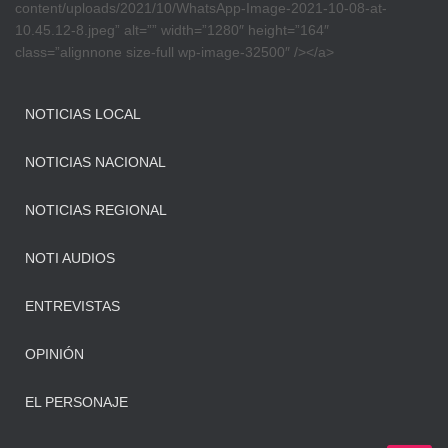
content/uploads/2021/10/WhatsApp-Image-2021-10-08-at-
10.45.12-8.jpeg” alt=”” width=”1280″ height=”164″
class=”alignnone size-full wp-image-32500″ /></a>
NOTICIAS LOCAL
NOTICIAS NACIONAL
NOTICIAS REGIONAL
NOTI AUDIOS
ENTREVISTAS
OPINIÓN
EL PERSONAJE