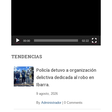
e
p
r
o
d
u
c
00:00
02:22
t
o
r
TENDENCIAS
d
e
v
Policía detuvo a organización
í
delictiva dedicada al robo en
d
Ibarra.
e
o
9 agosto, 2026
By
Administrador
|
0 Comments