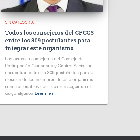
SIN CATEGORÍA
Todos los consejeros del CPCCS
entre los 309 postulantes para
integrar este organismo.
Los actuales consejeros del Consejo de
Participación Ciudadana y Control Social, se
encuentran entre los 309 postulantes para la
elección de los miembros de este organismo
constitucional, es decir quieren seguir en el
cargo algunos
Leer más