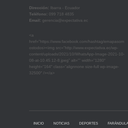
Dirección:
Ibarra - Ecuador
Teléfono:
099 718 4835
Email:
gerencia@expectativa.ec
<a
href=”https://www.facebook.com/hashtag/emapasom
ostodos><img src=”http://www.expectativa.ec/wp-
content/uploads/2021/10/WhatsApp-Image-2021-10-
08-at-10.45.12-8.jpeg” alt=”” width=”1280″
height=”164″ class=”alignnone size-full wp-image-
32500″ /></a>
INICIO
NOTICIAS
DEPORTES
FARÁNDUL