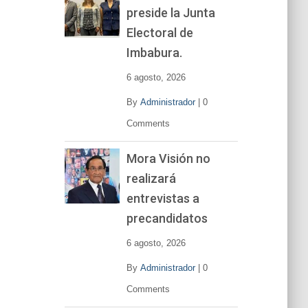
preside la Junta
e
v
Electoral de
í
Imbabura.
d
e
6 agosto, 2026
o
By
Administrador
|
0
Comments
Mora Visión no
realizará
entrevistas a
precandidatos
6 agosto, 2026
By
Administrador
|
0
Comments