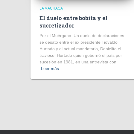
LA MACHACA
El duelo entre bobita y el
sucretizador
Por el Muérgano. Un duelo de declaraciones
se desató entre el ex presidente Tiovaldo
Hurtado y el actual mandatario, Danielito el
travieso. Hurtado quien gobernó el país por
sucesión en 1981, en una entrevista con
Leer más