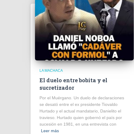
LA MACHACA
El duelo entre bobita y el
sucretizador
Por el Muérgano. Un duelo de declaraciones
se desató entre el ex presidente Tiovaldo
Hurtado y el actual mandatario, Danielito el
travieso. Hurtado quien gobernó el país por
sucesión en 1981, en una entrevista con
Leer más