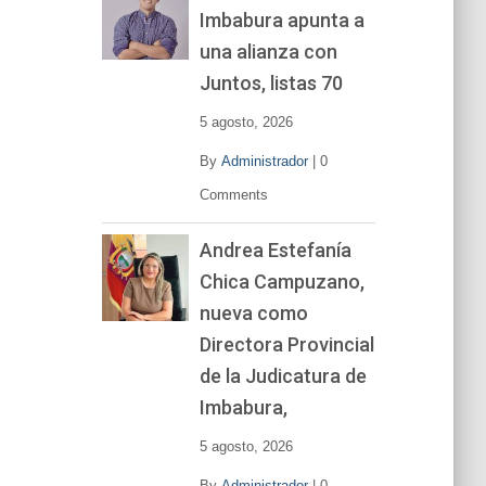
Imbabura apunta a
e
v
una alianza con
í
Juntos, listas 70
d
e
5 agosto, 2026
o
By
Administrador
|
0
Comments
Andrea Estefanía
Chica Campuzano,
nueva como
Directora Provincial
de la Judicatura de
Imbabura,
5 agosto, 2026
By
Administrador
|
0