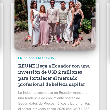
EMPRESAS Y NEGOCIOS
KEUNE llega a Ecuador con una
inversión de USD 2 millones
para fortalecer el mercado
profesional de belleza capilar
La industria cosmética en Ecuador mantiene
una tendencia de crecimiento sostenido.
Según datos de Procosméticos y Euromonitor,
el sector proyecta cerrar 2026 con USD 1.656