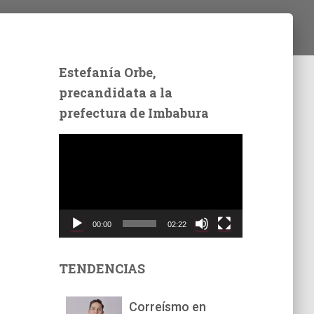
Estefanía Orbe,
precandidata a la
prefectura de Imbabura
R
e
p
r
o
d
00:00
02:22
u
c
t
TENDENCIAS
o
r
Correísmo en
d