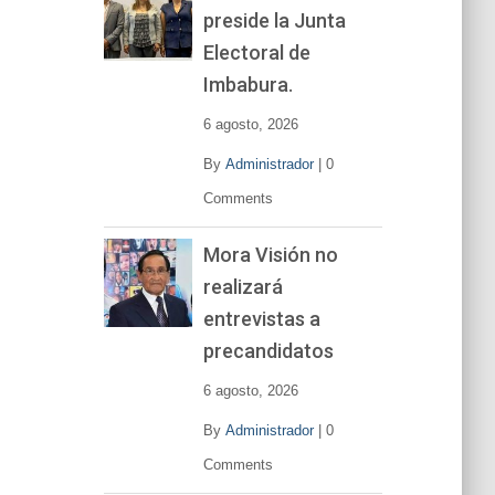
preside la Junta
e
v
Electoral de
í
Imbabura.
d
e
6 agosto, 2026
o
By
Administrador
|
0
Comments
Mora Visión no
realizará
entrevistas a
precandidatos
6 agosto, 2026
By
Administrador
|
0
Comments