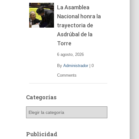
La Asamblea
Nacional honra la
trayectoria de
Asdrúbal de la
Torre
6 agosto, 2026
By
Administrador
|
0
Comments
Categorías
C
a
t
e
Publicidad
g