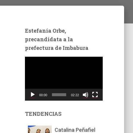
Estefanía Orbe,
precandidata a la
prefectura de Imbabura
R
e
p
r
o
d
00:00
02:22
u
c
t
TENDENCIAS
o
r
Catalina Peñafiel
d