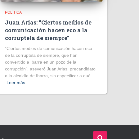
POLÍTICA
Juan Arias: “Ciertos medios de
comunicación hacen eco a la
corruptela de siempre”
“Ciertos medios de comunicación hacen eco
de la corruptela de siempre, que han
convertido a Ibarra en un pozo de la
corrupción”, aseveró Juan Arias, precandidato
a la alcaldía de Ibarra, sin especificar a qué
Leer más
B