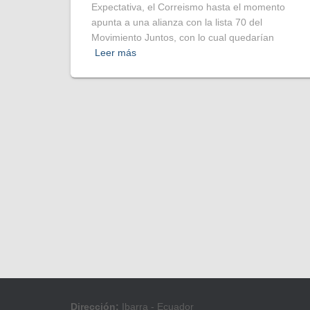
Expectativa, el Correismo hasta el momento
apunta a una alianza con la lista 70 del
Movimiento Juntos, con lo cual quedarían
Leer más
Dirección:
Ibarra - Ecuador