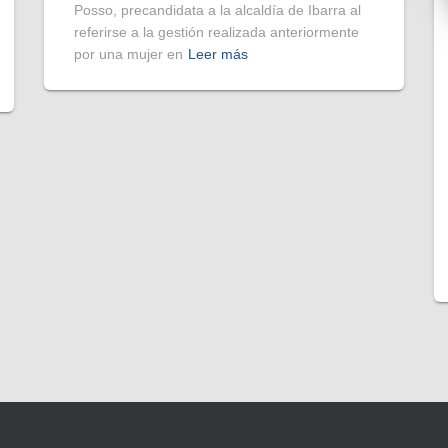
Posso, precandidata a la alcaldía de Ibarra al
referirse a la gestión realizada anteriormente
por una mujer en
Leer más