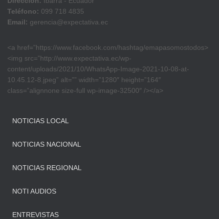
Dirección:
Ibarra - Ecuador
Teléfono:
099 718 4835
Email:
gerencia@expectativa.ec
<a href=”https://www.facebook.com/hashtag/emapasomostodos>
<img src=”http://www.expectativa.ec/wp-
content/uploads/2021/10/WhatsApp-Image-2021-10-08-at-
10.45.12-8.jpeg” alt=”” width=”1280″ height=”164″
class=”alignnone size-full wp-image-32500″ /></a>
NOTICIAS LOCAL
NOTICIAS NACIONAL
NOTICIAS REGIONAL
NOTI AUDIOS
ENTREVISTAS