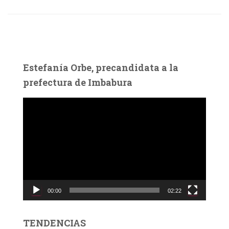
Estefanía Orbe, precandidata a la
prefectura de Imbabura
R
e
p
r
o
d
u
c
00:00
02:22
t
o
r
TENDENCIAS
d