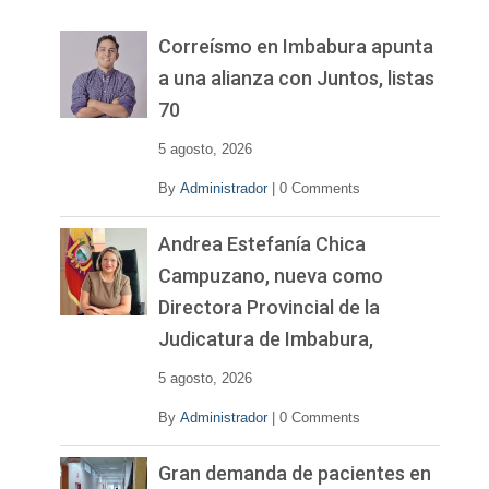
e
v
Correísmo en Imbabura apunta
í
a una alianza con Juntos, listas
d
70
e
o
5 agosto, 2026
By
Administrador
|
0 Comments
Andrea Estefanía Chica
Campuzano, nueva como
Directora Provincial de la
Judicatura de Imbabura,
5 agosto, 2026
By
Administrador
|
0 Comments
Gran demanda de pacientes en