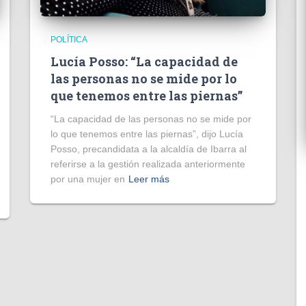
POLÍTICA
Lucía Posso: “La capacidad de
las personas no se mide por lo
que tenemos entre las piernas”
“La capacidad de las personas no se mide por
lo que tenemos entre las piernas”, dijo Lucía
Posso, precandidata a la alcaldía de Ibarra al
referirse a la gestión realizada anteriormente
por una mujer en
Leer más