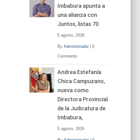
Imbabura apunta a
e
v
una alianza con
í
Juntos, listas 70
d
e
5 agosto, 2026
o
By
Administrador
|
0
Comments
Andrea Estefanía
Chica Campuzano,
nueva como
Directora Provincial
de la Judicatura de
Imbabura,
5 agosto, 2026
By
Administrador
|
0