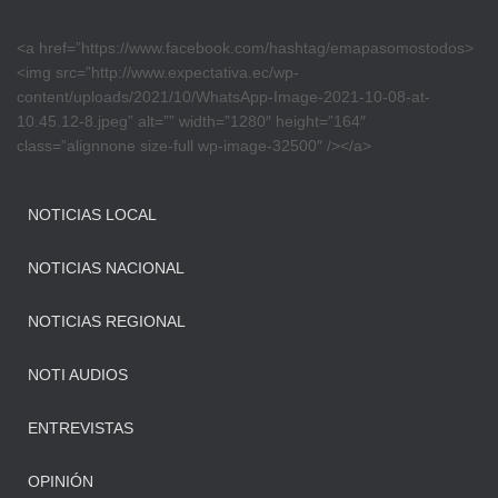
<a href=”https://www.facebook.com/hashtag/emapasomostodos>
<img src=”http://www.expectativa.ec/wp-
content/uploads/2021/10/WhatsApp-Image-2021-10-08-at-
10.45.12-8.jpeg” alt=”” width=”1280″ height=”164″
class=”alignnone size-full wp-image-32500″ /></a>
NOTICIAS LOCAL
NOTICIAS NACIONAL
NOTICIAS REGIONAL
NOTI AUDIOS
ENTREVISTAS
OPINIÓN