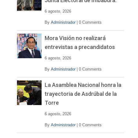
Junta Electoral de Imbabura.
d
e
6 agosto, 2026
o
By
Administrador
|
0 Comments
Mora Visión no realizará
entrevistas a precandidatos
6 agosto, 2026
By
Administrador
|
0 Comments
La Asamblea Nacional honra la
trayectoria de Asdrúbal de la
Torre
6 agosto, 2026
By
Administrador
|
0 Comments