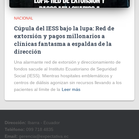
NACIONAL
Cúpula del IESS bajo la lupa: Red de
extorsión y pagos millonarios a
clínicas fantasma a espaldas de la
dirección
​Una alarmante red de extorsión y direccionamiento de
fondos sacude al Instituto Ecuatoriano de Seguridad
Social (IESS). Mientras hospitales emblemáticos y
centros de diálisis agonizan sin recursos llevando a los
pacientes al límite de la
Leer más
Dirección:
Ibarra - Ecuador
Teléfono:
099 718 4835
Email:
gerencia@expectativa.ec