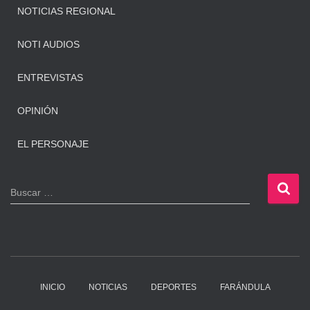
NOTICIAS REGIONAL
NOTI AUDIOS
ENTREVISTAS
OPINIÓN
EL PERSONAJE
B
Buscar …
u
s
c
a
r
:
INICIO
NOTICIAS
DEPORTES
FARÁNDULA