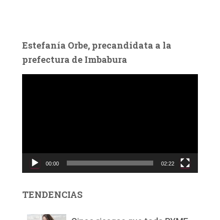
Estefanía Orbe, precandidata a la
prefectura de Imbabura
R
e
p
r
o
d
u
c
00:00
02:22
t
o
r
TENDENCIAS
d
e
v