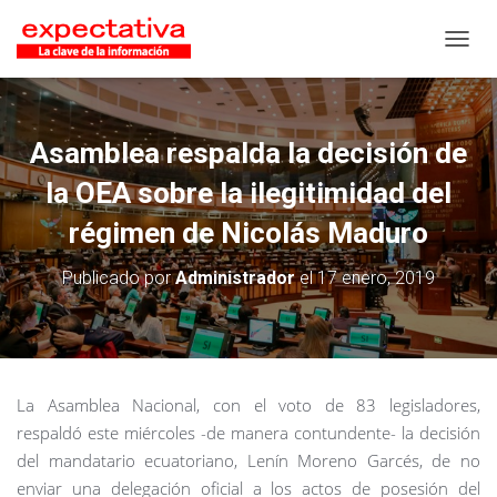
CAMB
Asamblea respalda la decisión de
la OEA sobre la ilegitimidad del
régimen de Nicolás Maduro
Publicado por
Administrador
el
17 enero, 2019
La Asamblea Nacional, con el voto de 83 legisladores,
respaldó este miércoles -de manera contundente- la decisión
del mandatario ecuatoriano, Lenín Moreno Garcés, de no
enviar una delegación oficial a los actos de posesión del