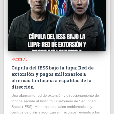
NACIONAL
Cúpula del IESS bajo la lupa: Red de
extorsión y pagos millonarios a
clínicas fantasma a espaldas de la
dirección
​Una alarmante red de extorsión y direccionamiento de
fondos sacude al Instituto Ecuatoriano de Seguridad
Social (IESS). Mientras hospitales emblemáticos y
centros de diálisis agonizan sin recursos llevando a los