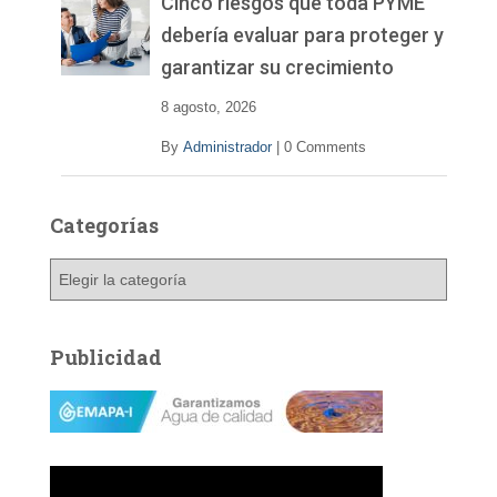
Cinco riesgos que toda PYME
í
debería evaluar para proteger y
d
garantizar su crecimiento
e
o
8 agosto, 2026
By
Administrador
|
0 Comments
Categorías
C
a
t
e
Publicidad
g
o
r
í
a
s