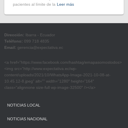
pacientes al límite de la
Leer más
Dirección:
Ibarra - Ecuador
Teléfono:
099 718 4835
Email:
gerencia@expectativa.ec
<a href=”https://www.facebook.com/hashtag/emapasomostodos>
<img src=”http://www.expectativa.ec/wp-
content/uploads/2021/10/WhatsApp-Image-2021-10-08-at-
10.45.12-8.jpeg” alt=”” width=”1280″ height=”164″
class=”alignnone size-full wp-image-32500″ /></a>
NOTICIAS LOCAL
NOTICIAS NACIONAL