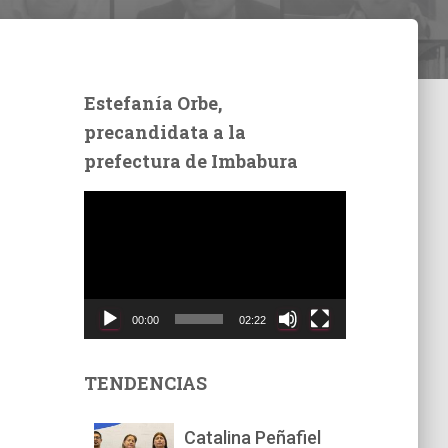
Estefanía Orbe,
precandidata a la
prefectura de Imbabura
R
e
p
r
o
d
00:00
02:22
u
c
t
TENDENCIAS
o
r
Catalina Peñafiel
d