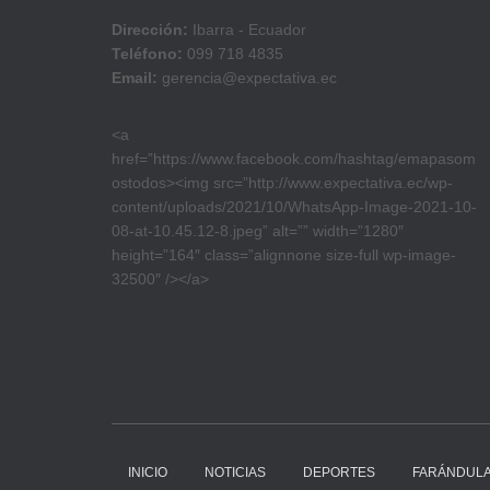
Dirección:
Ibarra - Ecuador
Teléfono:
099 718 4835
Email:
gerencia@expectativa.ec
<a
href=”https://www.facebook.com/hashtag/emapasom
ostodos><img src=”http://www.expectativa.ec/wp-
content/uploads/2021/10/WhatsApp-Image-2021-10-
08-at-10.45.12-8.jpeg” alt=”” width=”1280″
height=”164″ class=”alignnone size-full wp-image-
32500″ /></a>
INICIO
NOTICIAS
DEPORTES
FARÁNDUL