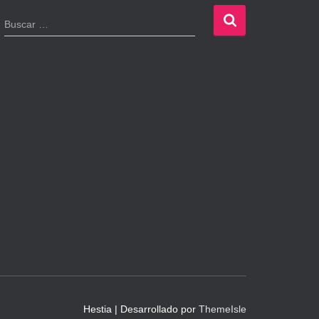
B
Buscar …
u
s
c
a
r
:
Hestia | Desarrollado por
ThemeIsle