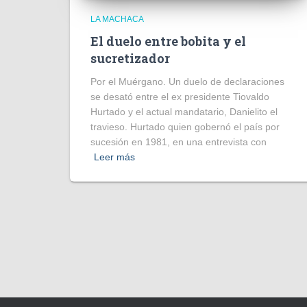
LA MACHACA
El duelo entre bobita y el
sucretizador
Por el Muérgano. Un duelo de declaraciones
se desató entre el ex presidente Tiovaldo
Hurtado y el actual mandatario, Danielito el
travieso. Hurtado quien gobernó el país por
sucesión en 1981, en una entrevista con
Leer más