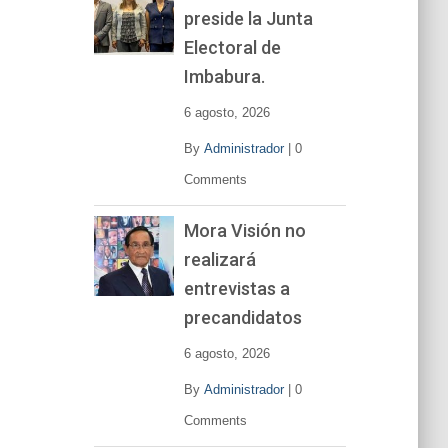
preside la Junta
e
v
Electoral de
í
Imbabura.
d
e
6 agosto, 2026
o
By
Administrador
|
0
Comments
Mora Visión no
realizará
entrevistas a
precandidatos
6 agosto, 2026
By
Administrador
|
0
Comments