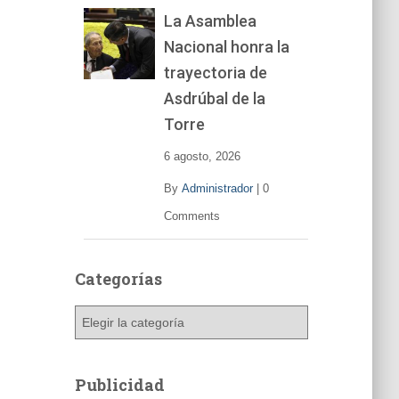
La Asamblea
Nacional honra la
trayectoria de
Asdrúbal de la
Torre
6 agosto, 2026
By
Administrador
|
0
Comments
Categorías
C
a
t
e
Publicidad
g