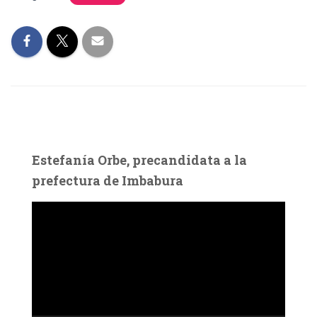
Estefanía Orbe, precandidata a la
prefectura de Imbabura
R
e
p
r
o
d
u