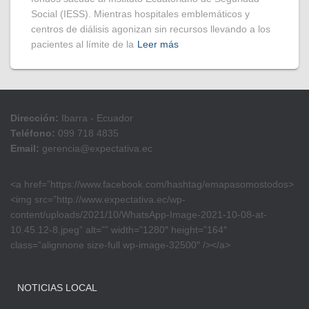
Social (IESS). Mientras hospitales emblemáticos y
centros de diálisis agonizan sin recursos llevando a los
pacientes al límite de la
Leer más
Dirección:
Ibarra - Ecuador
Teléfono:
099 718 4835
Email:
gerencia@expectativa.ec
<a href=”https://www.facebook.com/hashtag/emapasomostodos>
<img src=”http://www.expectativa.ec/wp-
content/uploads/2021/10/WhatsApp-Image-2021-10-08-at-
10.45.12-8.jpeg” alt=”” width=”1280″ height=”164″
class=”alignnone size-full wp-image-32500″ /></a>
NOTICIAS LOCAL