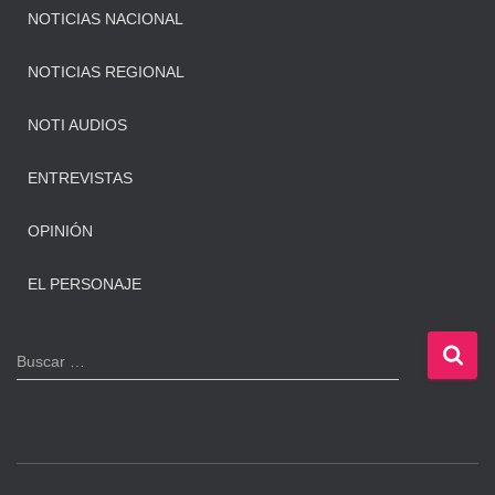
NOTICIAS NACIONAL
NOTICIAS REGIONAL
NOTI AUDIOS
ENTREVISTAS
OPINIÓN
EL PERSONAJE
B
Buscar …
u
s
c
a
r