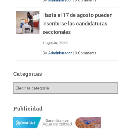
By
Administrador
|
0 Comments
Hasta el 17 de agosto pueden
inscribirse las candidaturas
seccionales
7 agosto, 2026
By
Administrador
|
0 Comments
Categorías
C
a
t
e
Publicidad
g
o
r
í