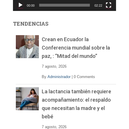
c
00:00
02:22
t
o
r
TENDENCIAS
d
e
v
Crean en Ecuador la
í
Conferencia mundial sobre la
d
paz, : “Mitad del mundo”
e
o
7 agosto, 2026
By
Administrador
|
0 Comments
La lactancia también requiere
acompañamiento: el respaldo
que necesitan la madre y el
bebé
7 agosto, 2026