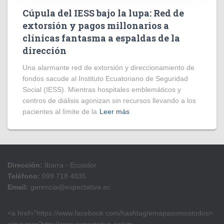
Cúpula del IESS bajo la lupa: Red de
extorsión y pagos millonarios a
clínicas fantasma a espaldas de la
dirección
​Una alarmante red de extorsión y direccionamiento de
fondos sacude al Instituto Ecuatoriano de Seguridad
Social (IESS). Mientras hospitales emblemáticos y
centros de diálisis agonizan sin recursos llevando a los
pacientes al límite de la
Leer más
Dirección:
Ibarra - Ecuador
Teléfono:
099 718 4835
Email:
gerencia@expectativa.ec
<a href=”https://www.facebook.com/hashtag/emapasomostodos>