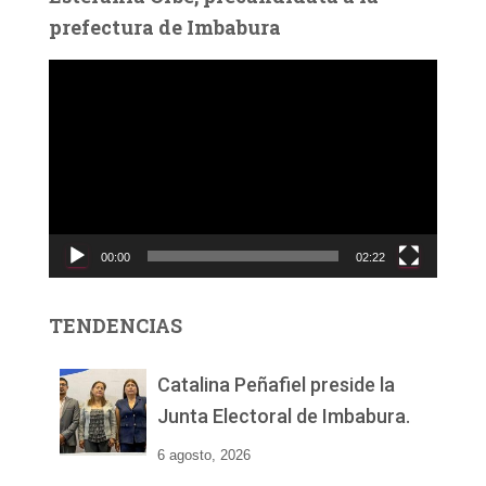
prefectura de Imbabura
R
e
p
r
o
d
u
c
00:00
02:22
t
o
r
TENDENCIAS
d
e
v
Catalina Peñafiel preside la
í
Junta Electoral de Imbabura.
d
e
6 agosto, 2026
o