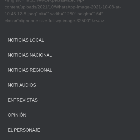
<img src=”http://www.expectativa.ec/wp-
content/uploads/2021/10/WhatsApp-Image-2021-10-08-at-
10.45.12-8.jpeg” alt=”” width=”1280″ height=”164″
class=”alignnone size-full wp-image-32500″ /></a>
NOTICIAS LOCAL
NOTICIAS NACIONAL
NOTICIAS REGIONAL
NOTI AUDIOS
ENTREVISTAS
OPINIÓN
EL PERSONAJE