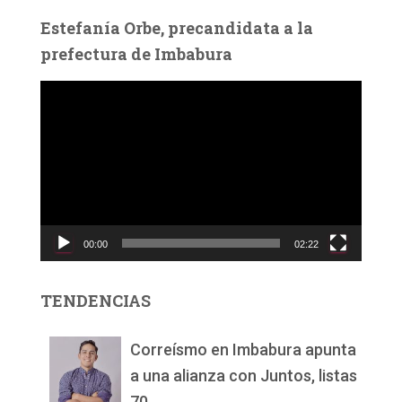
Estefanía Orbe, precandidata a la
prefectura de Imbabura
R
e
p
r
o
d
u
c
00:00
02:22
t
o
r
TENDENCIAS
d
e
v
Correísmo en Imbabura apunta
í
a una alianza con Juntos, listas
d
70