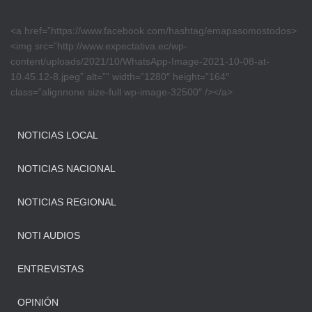
<a href=”https://www.facebook.com/hashtag/emapasomostodos>
<img src=”http://www.expectativa.ec/wp-
content/uploads/2021/10/WhatsApp-Image-2021-10-08-at-
10.45.12-8.jpeg” alt=”” width=”1280″ height=”164″
class=”alignnone size-full wp-image-32500″ /></a>
NOTICIAS LOCAL
NOTICIAS NACIONAL
NOTICIAS REGIONAL
NOTI AUDIOS
ENTREVISTAS
OPINIÓN