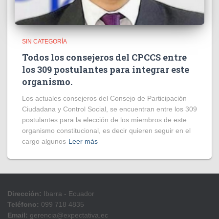
SIN CATEGORÍA
Todos los consejeros del CPCCS entre
los 309 postulantes para integrar este
organismo.
Los actuales consejeros del Consejo de Participación
Ciudadana y Control Social, se encuentran entre los 309
postulantes para la elección de los miembros de este
organismo constitucional, es decir quieren seguir en el
cargo algunos
Leer más
Dirección:
Ibarra - Ecuador
Teléfono:
099 718 4835
Email:
gerencia@expectativa.ec