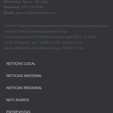
Dirección:
Ibarra - Ecuador
Teléfono:
099 718 4835
Email:
gerencia@expectativa.ec
<a href=”https://www.facebook.com/hashtag/emapasomostodos>
<img src=”http://www.expectativa.ec/wp-
content/uploads/2021/10/WhatsApp-Image-2021-10-08-at-
10.45.12-8.jpeg” alt=”” width=”1280″ height=”164″
class=”alignnone size-full wp-image-32500″ /></a>
NOTICIAS LOCAL
NOTICIAS NACIONAL
NOTICIAS REGIONAL
NOTI AUDIOS
ENTREVISTAS