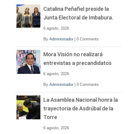
e
v
Catalina Peñafiel preside la
í
Junta Electoral de Imbabura.
d
e
6 agosto, 2026
o
By
Administrador
|
0 Comments
Mora Visión no realizará
entrevistas a precandidatos
6 agosto, 2026
By
Administrador
|
0 Comments
La Asamblea Nacional honra la
trayectoria de Asdrúbal de la
Torre
6 agosto, 2026