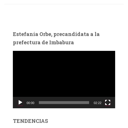
Estefanía Orbe, precandidata a la
prefectura de Imbabura
R
e
p
r
o
d
u
c
00:00
02:22
t
o
r
TENDENCIAS
d