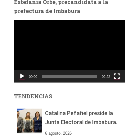
Estefanía Orbe, precandidata a la
prefectura de Imbabura
R
e
p
r
o
d
u
c
00:00
02:22
t
o
r
TENDENCIAS
d
e
v
Catalina Peñafiel preside la
í
Junta Electoral de Imbabura.
d
e
6 agosto, 2026