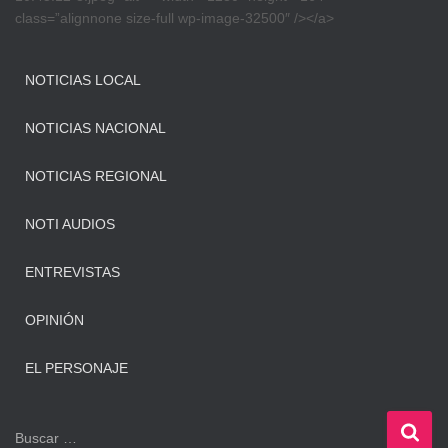
class=”alignnone size-full wp-image-32500″ /></a>
NOTICIAS LOCAL
NOTICIAS NACIONAL
NOTICIAS REGIONAL
NOTI AUDIOS
ENTREVISTAS
OPINIÓN
EL PERSONAJE
B
Buscar …