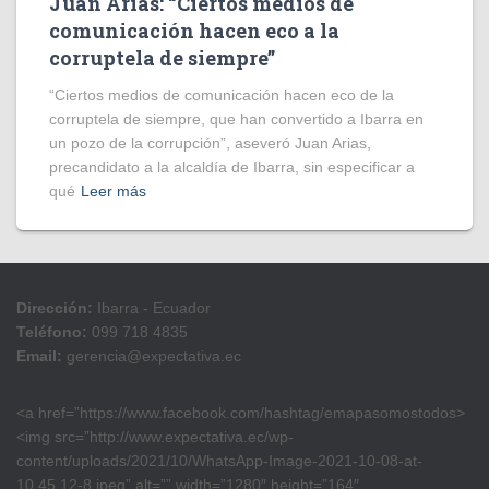
Juan Arias: “Ciertos medios de
comunicación hacen eco a la
corruptela de siempre”
“Ciertos medios de comunicación hacen eco de la
corruptela de siempre, que han convertido a Ibarra en
un pozo de la corrupción”, aseveró Juan Arias,
precandidato a la alcaldía de Ibarra, sin especificar a
qué
Leer más
Dirección:
Ibarra - Ecuador
Teléfono:
099 718 4835
Email:
gerencia@expectativa.ec
<a href=”https://www.facebook.com/hashtag/emapasomostodos>
<img src=”http://www.expectativa.ec/wp-
content/uploads/2021/10/WhatsApp-Image-2021-10-08-at-
10.45.12-8.jpeg” alt=”” width=”1280″ height=”164″