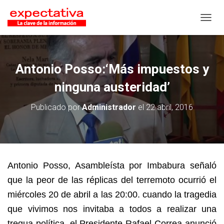
CAMB
Antonio Posso:‘Más impuestos y
ninguna austeridad’
Publicado por
Administrador
el
22 abril, 2016
Antonio Posso, Asambleísta por Imbabura señaló
que la peor de las réplicas del terremoto ocurrió el
miércoles 20 de abril a las 20:00. cuando la tragedia
que vivimos nos invitaba a todos a realizar una
tregua política, el Presidente Rafael Correa anunció