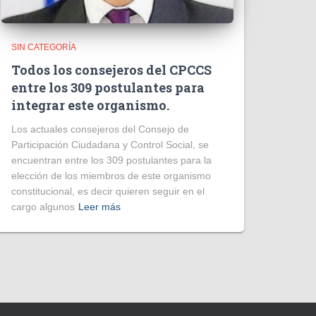
SIN CATEGORÍA
Todos los consejeros del CPCCS
entre los 309 postulantes para
integrar este organismo.
Los actuales consejeros del Consejo de
Participación Ciudadana y Control Social, se
encuentran entre los 309 postulantes para la
elección de los miembros de este organismo
constitucional, es decir quieren seguir en el
cargo algunos
Leer más