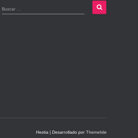
B
Buscar …
u
s
c
a
r
:
Hestia | Desarrollado por
ThemeIsle