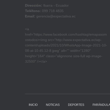
Dirección:
Ibarra - Ecuador
Teléfono:
099 718 4835
Email:
gerencia@expectativa.ec
<a
href=”https://www.facebook.com/hashtag/emapasom
ostodos><img src=”http://www.expectativa.ec/wp-
content/uploads/2021/10/WhatsApp-Image-2021-10-
08-at-10.45.12-8.jpeg” alt=”” width=”1280″
height=”164″ class=”alignnone size-full wp-image-
32500″ /></a>
INICIO
NOTICIAS
DEPORTES
FARÁNDUL