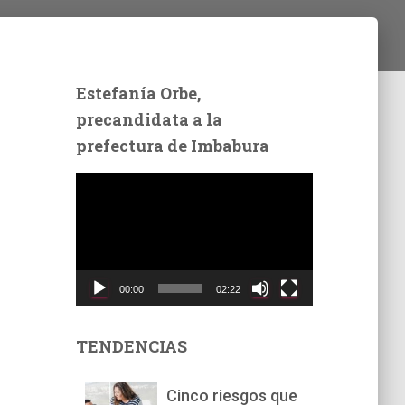
Estefanía Orbe,
precandidata a la
prefectura de Imbabura
R
e
p
r
o
d
00:00
02:22
u
c
t
TENDENCIAS
o
r
Cinco riesgos que
d