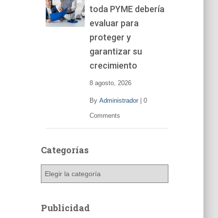
toda PYME debería
e
v
evaluar para
í
proteger y
d
garantizar su
e
o
crecimiento
8 agosto, 2026
By
Administrador
|
0
Comments
Categorías
C
a
t
e
Publicidad
g