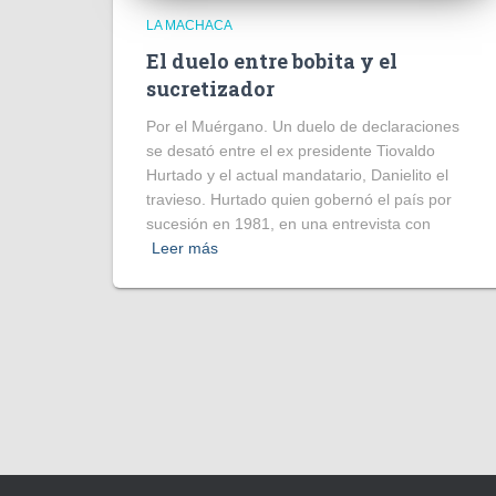
LA MACHACA
El duelo entre bobita y el
sucretizador
Por el Muérgano. Un duelo de declaraciones
se desató entre el ex presidente Tiovaldo
Hurtado y el actual mandatario, Danielito el
travieso. Hurtado quien gobernó el país por
sucesión en 1981, en una entrevista con
Leer más