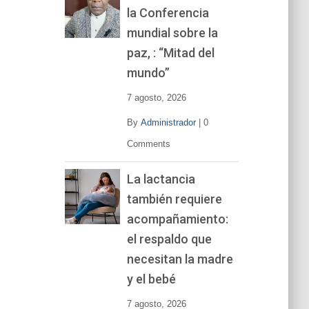
la Conferencia
e
v
mundial sobre la
í
paz, : “Mitad del
d
mundo”
e
o
7 agosto, 2026
By
Administrador
|
0
Comments
La lactancia
también requiere
acompañamiento:
el respaldo que
necesitan la madre
y el bebé
7 agosto, 2026