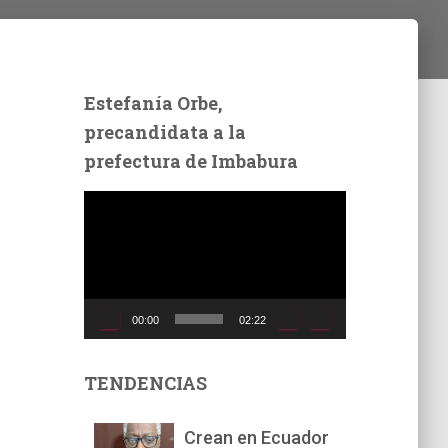
Estefanía Orbe,
precandidata a la
prefectura de Imbabura
R
e
p
r
o
d
00:00
02:22
u
c
t
TENDENCIAS
o
r
Crean en Ecuador
d