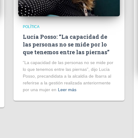
POLÍTICA
Lucía Posso: “La capacidad de
las personas no se mide por lo
que tenemos entre las piernas”
“La capacidad de las personas no se mide por
lo que tenemos entre las piernas”, dijo Lucía
Posso, precandidata a la alcaldía de Ibarra al
referirse a la gestión realizada anteriormente
por una mujer en
Leer más