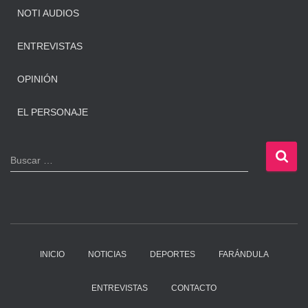
NOTI AUDIOS
ENTREVISTAS
OPINIÓN
EL PERSONAJE
B
Buscar …
u
s
c
a
r
:
INICIO
NOTICIAS
DEPORTES
FARÁNDULA
ENTREVISTAS
CONTACTO