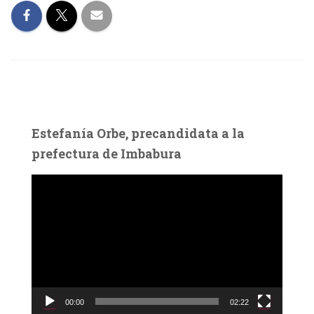
Estefanía Orbe, precandidata a la
prefectura de Imbabura
R
e
p
r
o
d
u
c
00:00
02:22
t