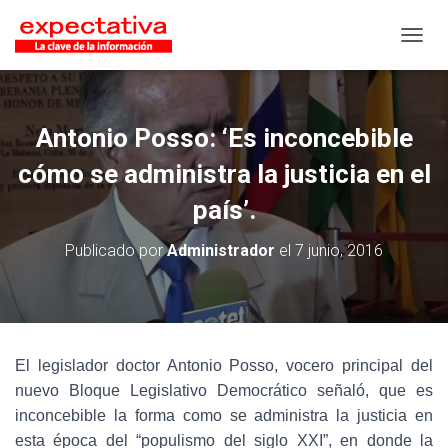
CAMB
Antonio Posso: ‘Es inconcebible
cómo se administra la justicia en el
país’.
Publicado por
Administrador
el
7 junio, 2016
El legislador doctor Antonio Posso, vocero principal del
nuevo Bloque Legislativo Democrático señaló, que es
inconcebible la forma como se administra la justicia en
esta época del “populismo del siglo XXI”, en donde la