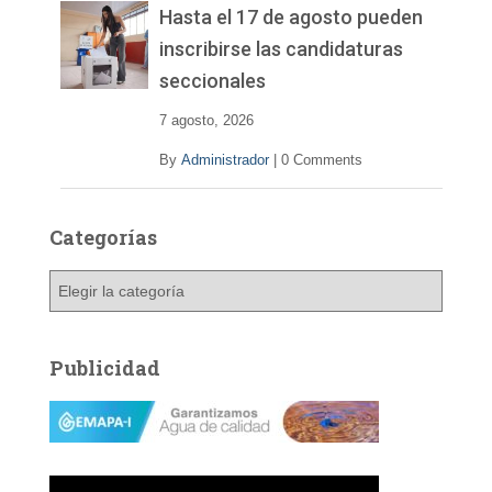
Hasta el 17 de agosto pueden
inscribirse las candidaturas
seccionales
7 agosto, 2026
By
Administrador
|
0 Comments
Categorías
C
a
t
e
Publicidad
g
o
r
í
a