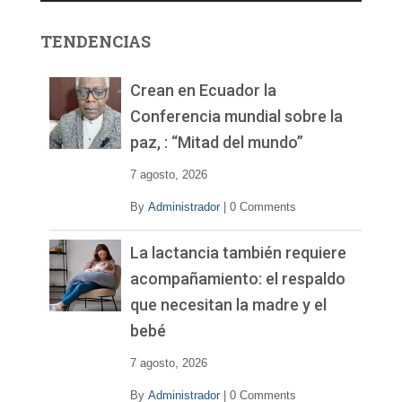
o
r
TENDENCIAS
d
e
v
Crean en Ecuador la
í
Conferencia mundial sobre la
d
paz, : “Mitad del mundo”
e
o
7 agosto, 2026
By
Administrador
|
0 Comments
La lactancia también requiere
acompañamiento: el respaldo
que necesitan la madre y el
bebé
7 agosto, 2026
By
Administrador
|
0 Comments