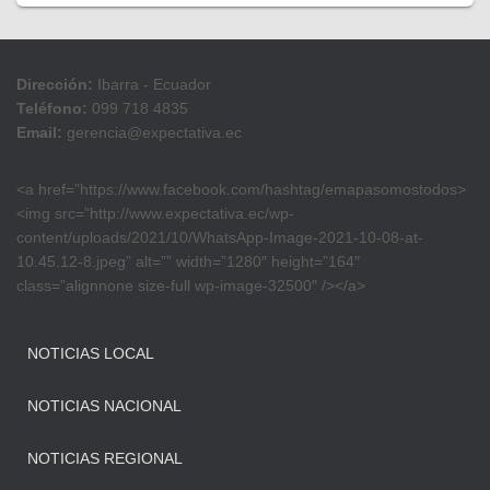
Dirección:
Ibarra - Ecuador
Teléfono:
099 718 4835
Email:
gerencia@expectativa.ec
<a href=”https://www.facebook.com/hashtag/emapasomostodos>
<img src=”http://www.expectativa.ec/wp-
content/uploads/2021/10/WhatsApp-Image-2021-10-08-at-
10.45.12-8.jpeg” alt=”” width=”1280″ height=”164″
class=”alignnone size-full wp-image-32500″ /></a>
NOTICIAS LOCAL
NOTICIAS NACIONAL
NOTICIAS REGIONAL