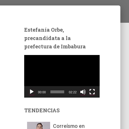
Estefanía Orbe,
precandidata a la
prefectura de Imbabura
R
e
p
r
o
d
00:00
02:22
u
c
t
TENDENCIAS
o
r
Correísmo en
d