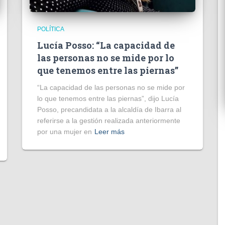
POLÍTICA
Lucía Posso: “La capacidad de
las personas no se mide por lo
que tenemos entre las piernas”
“La capacidad de las personas no se mide por
lo que tenemos entre las piernas”, dijo Lucía
Posso, precandidata a la alcaldía de Ibarra al
referirse a la gestión realizada anteriormente
por una mujer en
Leer más