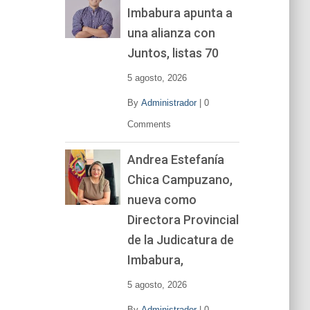
Imbabura apunta a
e
v
una alianza con
í
Juntos, listas 70
d
e
5 agosto, 2026
o
By
Administrador
|
0
Comments
Andrea Estefanía
Chica Campuzano,
nueva como
Directora Provincial
de la Judicatura de
Imbabura,
5 agosto, 2026
By
Administrador
|
0