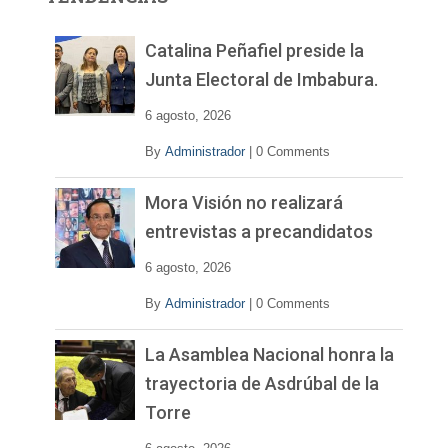
d
e
v
Catalina Peñafiel preside la
í
Junta Electoral de Imbabura.
d
e
6 agosto, 2026
o
By
Administrador
|
0 Comments
Mora Visión no realizará
entrevistas a precandidatos
6 agosto, 2026
By
Administrador
|
0 Comments
La Asamblea Nacional honra la
trayectoria de Asdrúbal de la
Torre