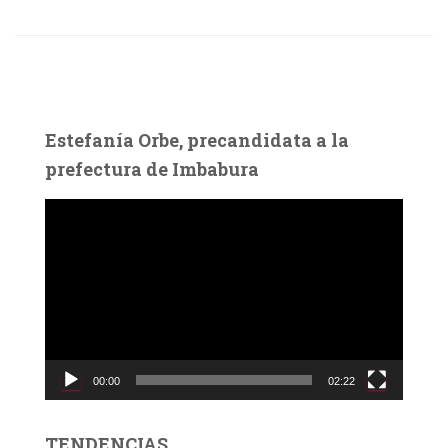
Estefanía Orbe, precandidata a la
prefectura de Imbabura
R
e
p
r
o
d
u
c
00:00
02:22
t
o
r
TENDENCIAS