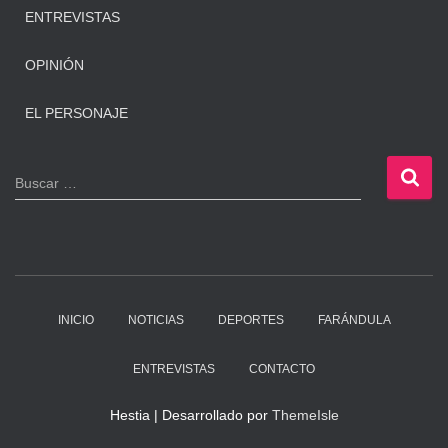
ENTREVISTAS
OPINIÓN
EL PERSONAJE
B
Buscar …
u
s
c
a
r
:
INICIO
NOTICIAS
DEPORTES
FARÁNDULA
ENTREVISTAS
CONTACTO
Hestia | Desarrollado por
ThemeIsle