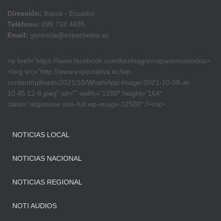
Dirección:
Ibarra - Ecuador
Teléfono:
099 718 4835
Email:
gerencia@expectativa.ec
<a href=”https://www.facebook.com/hashtag/emapasomostodos>
<img src=”http://www.expectativa.ec/wp-
content/uploads/2021/10/WhatsApp-Image-2021-10-08-at-
10.45.12-8.jpeg” alt=”” width=”1280″ height=”164″
class=”alignnone size-full wp-image-32500″ /></a>
NOTICIAS LOCAL
NOTICIAS NACIONAL
NOTICIAS REGIONAL
NOTI AUDIOS