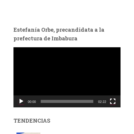
Estefanía Orbe, precandidata a la
prefectura de Imbabura
R
e
p
r
o
d
u
c
00:00
02:22
t
o
r
TENDENCIAS
d
e