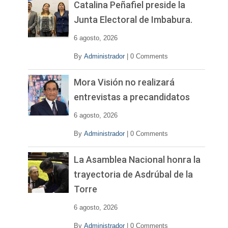
v
Catalina Peñafiel preside la
í
Junta Electoral de Imbabura.
d
e
6 agosto, 2026
o
By
Administrador
|
0 Comments
Mora Visión no realizará
entrevistas a precandidatos
6 agosto, 2026
By
Administrador
|
0 Comments
La Asamblea Nacional honra la
trayectoria de Asdrúbal de la
Torre
6 agosto, 2026
By
Administrador
|
0 Comments