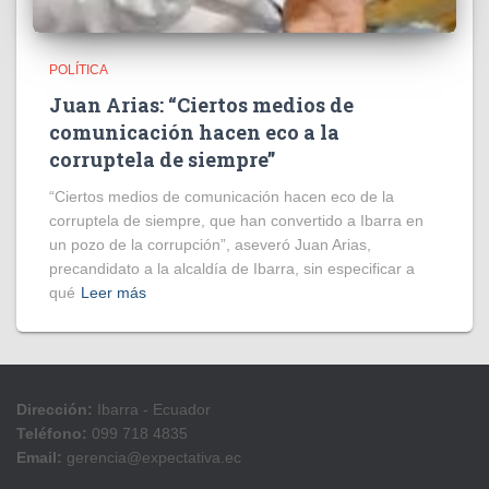
POLÍTICA
Juan Arias: “Ciertos medios de
comunicación hacen eco a la
corruptela de siempre”
“Ciertos medios de comunicación hacen eco de la
corruptela de siempre, que han convertido a Ibarra en
un pozo de la corrupción”, aseveró Juan Arias,
precandidato a la alcaldía de Ibarra, sin especificar a
qué
Leer más
Dirección:
Ibarra - Ecuador
Teléfono:
099 718 4835
Email:
gerencia@expectativa.ec