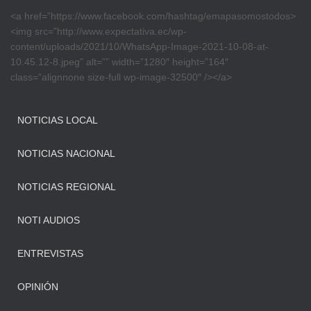
<a href=”https://www.facebook.com/hashtag/emapasomostodos>
<img src=”http://www.expectativa.ec/wp-
content/uploads/2021/10/WhatsApp-Image-2021-10-08-at-
10.45.12-8.jpeg” alt=”” width=”1280″ height=”164″
class=”alignnone size-full wp-image-32500″ /></a>
NOTICIAS LOCAL
NOTICIAS NACIONAL
NOTICIAS REGIONAL
NOTI AUDIOS
ENTREVISTAS
OPINIÓN