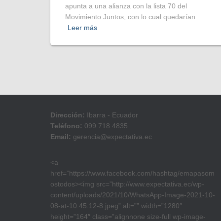
apunta a una alianza con la lista 70 del
Movimiento Juntos, con lo cual quedarían
Leer más
Dirección:
Ibarra - Ecuador
Teléfono:
099 718 4835
Email:
gerencia@expectativa.ec
<a
href=”https://www.facebook.com/hashtag/emapasom
ostodos><img src=”http://www.expectativa.ec/wp-
content/uploads/2021/10/WhatsApp-Image-2021-10-
08-at-10.45.12-8.jpeg” alt=”” width=”1280″
height=”164″ class=”alignnone size-full wp-image-