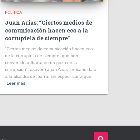
POLÍTICA
Juan Arias: “Ciertos medios de
comunicación hacen eco a la
corruptela de siempre”
“Ciertos medios de comunicación hacen eco
de la corruptela de siempre, que han
convertido a Ibarra en un pozo de la
corrupción”, aseveró Juan Arias, precandidato
a la alcaldía de Ibarra, sin especificar a qué
Leer más
B