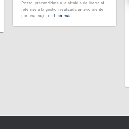
Posso, precandidata a la alcaldía de Ibarra al
referirse a la gestión realizada anteriormente
por una mujer en
Leer más