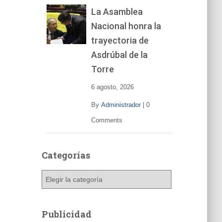
La Asamblea
Nacional honra la
trayectoria de
Asdrúbal de la
Torre
6 agosto, 2026
By
Administrador
|
0
Comments
Categorías
C
a
t
e
Publicidad
g