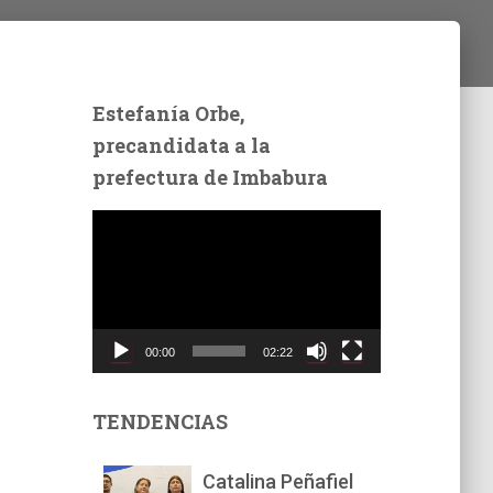
Estefanía Orbe,
precandidata a la
prefectura de Imbabura
R
e
p
r
o
d
00:00
02:22
u
c
t
TENDENCIAS
o
r
Catalina Peñafiel
d