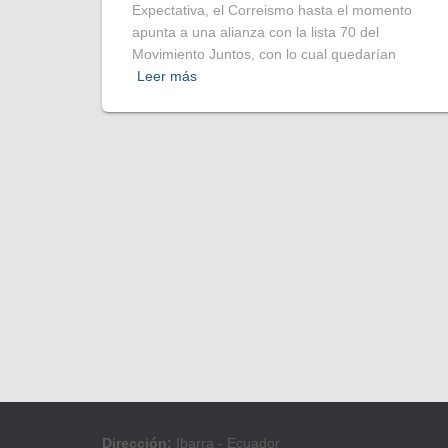
Expectativa, el Correismo hasta el momento
apunta a una alianza con la lista 70 del
Movimiento Juntos, con lo cual quedarían
Leer más
Dirección:
Ibarra - Ecuador