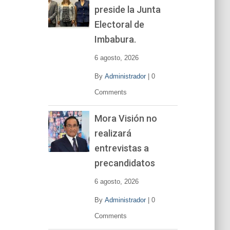
preside la Junta
e
v
Electoral de
í
Imbabura.
d
e
6 agosto, 2026
o
By
Administrador
|
0
Comments
Mora Visión no
realizará
entrevistas a
precandidatos
6 agosto, 2026
By
Administrador
|
0
Comments