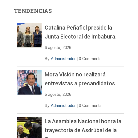
r
TENDENCIAS
d
e
v
Catalina Peñafiel preside la
í
Junta Electoral de Imbabura.
d
e
6 agosto, 2026
o
By
Administrador
|
0 Comments
Mora Visión no realizará
entrevistas a precandidatos
6 agosto, 2026
By
Administrador
|
0 Comments
La Asamblea Nacional honra la
trayectoria de Asdrúbal de la