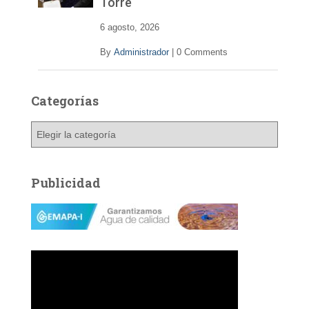
Torre
6 agosto, 2026
By
Administrador
|
0 Comments
Categorías
C
a
t
e
Publicidad
g
o
r
í
a
s