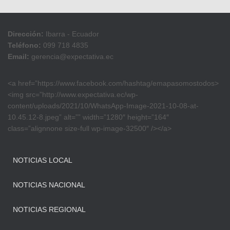
Dirección:
Ibarra - Ecuador
Teléfono:
099 718 4835
Email:
gerencia@expectativa.ec
<a href=”https://www.facebook.com/hashtag/emapasomostodos>
<img src=”http://www.expectativa.ec/wp-
content/uploads/2021/10/WhatsApp-Image-2021-10-08-at-
10.45.12-8.jpeg” alt=”” width=”1280″ height=”164″
class=”alignnone size-full wp-image-32500″ /></a>
NOTICIAS LOCAL
NOTICIAS NACIONAL
NOTICIAS REGIONAL