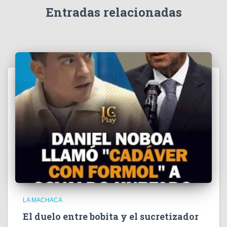
e
Entradas relacionadas
o
LA MACHACA
El duelo entre bobita y el sucretizador