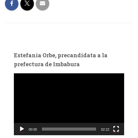
Estefanía Orbe, precandidata a la
prefectura de Imbabura
R
e
p
r
o
d
u
c
00:00
02:22
t
o