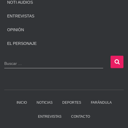
NOTI AUDIOS
ENTREVISTAS
OPINIÓN
EL PERSONAJE
B
Buscar …
u
s
c
a
r
:
INICIO
NOTICIAS
DEPORTES
FARÁNDULA
ENTREVISTAS
CONTACTO