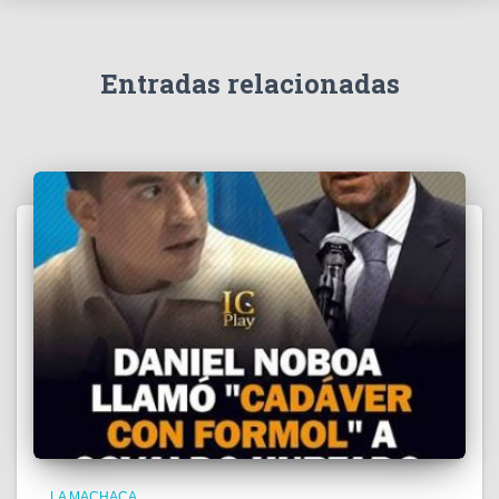
v
í
d
e
Entradas relacionadas
o
LA MACHACA