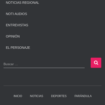
NOTICIAS REGIONAL
NOTI AUDIOS
ENTREVISTAS
OPINIÓN
EL PERSONAJE
B
Buscar …
u
s
c
a
r
:
INICIO
NOTICIAS
DEPORTES
FARÁNDULA