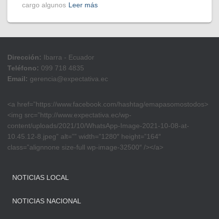
cargo algunos
Leer más
Dirección:
Ibarra - Ecuador
Teléfono:
099 718 4835
Email:
gerencia@expectativa.ec
<a href=”https://www.facebook.com/hashtag/emapasomostodos>
<img src=”http://www.expectativa.ec/wp-
content/uploads/2021/10/WhatsApp-Image-2021-10-08-at-
10.45.12-8.jpeg” alt=”” width=”1280″ height=”164″
class=”alignnone size-full wp-image-32500″ /></a>
NOTICIAS LOCAL
NOTICIAS NACIONAL