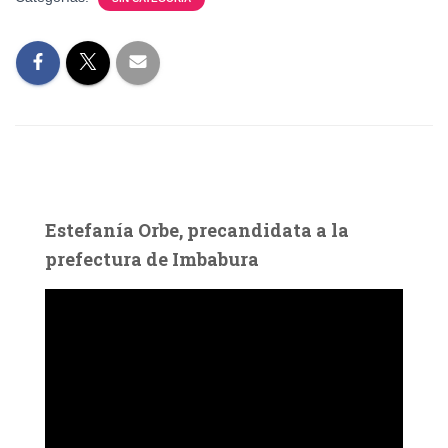
Estefanía Orbe, precandidata a la
prefectura de Imbabura
R
e
p
r
o
d
u