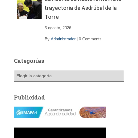
trayectoria de Asdrúbal de la
Torre
6 agosto, 2026
By
Administrador
|
0 Comments
Categorías
C
a
t
e
Publicidad
g
o
r
í
a
s