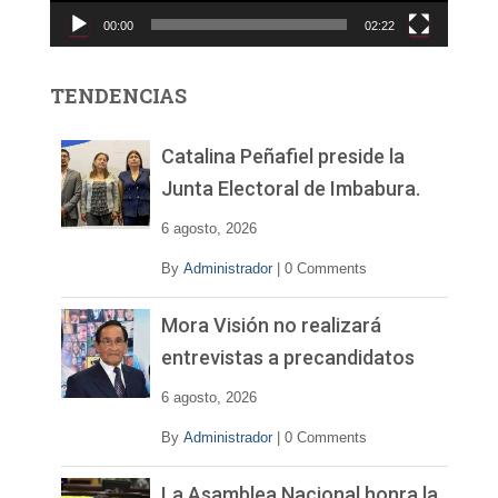
c
00:00
02:22
t
o
r
TENDENCIAS
d
e
v
Catalina Peñafiel preside la
í
Junta Electoral de Imbabura.
d
e
6 agosto, 2026
o
By
Administrador
|
0 Comments
Mora Visión no realizará
entrevistas a precandidatos
6 agosto, 2026
By
Administrador
|
0 Comments
La Asamblea Nacional honra la