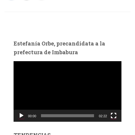
Estefanía Orbe, precandidata a la
prefectura de Imbabura
R
e
p
r
o
d
u
c
00:00
02:22
t
o
r