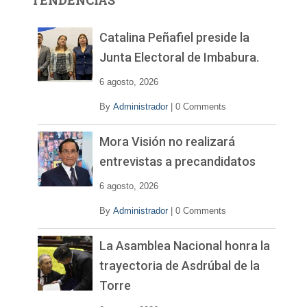
TENDENCIAS
d
e
v
Catalina Peñafiel preside la
í
Junta Electoral de Imbabura.
d
e
6 agosto, 2026
o
By
Administrador
|
0 Comments
Mora Visión no realizará
entrevistas a precandidatos
6 agosto, 2026
By
Administrador
|
0 Comments
La Asamblea Nacional honra la
trayectoria de Asdrúbal de la
Torre