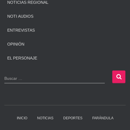
NOTICIAS REGIONAL
NOTI AUDIOS
ENTREVISTAS
OPINIÓN
EL PERSONAJE
B
Buscar …
u
s
c
a
r
:
INICIO
NOTICIAS
DEPORTES
FARÁNDULA