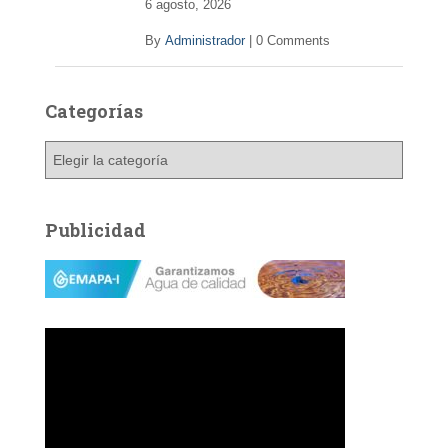
6 agosto, 2026
By
Administrador
|
0 Comments
Categorías
C
a
t
e
Publicidad
g
o
r
í
a
s