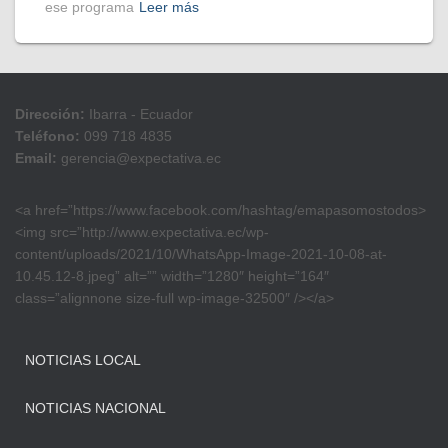
ese programa
Leer más
Dirección:
Ibarra - Ecuador
Teléfono:
099 718 4835
Email:
gerencia@expectativa.ec
<a href=”https://www.facebook.com/hashtag/emapasomostodos>
<img src=”http://www.expectativa.ec/wp-
content/uploads/2021/10/WhatsApp-Image-2021-10-08-at-
10.45.12-8.jpeg” alt=”” width=”1280″ height=”164″
class=”alignnone size-full wp-image-32500″ /></a>
NOTICIAS LOCAL
NOTICIAS NACIONAL