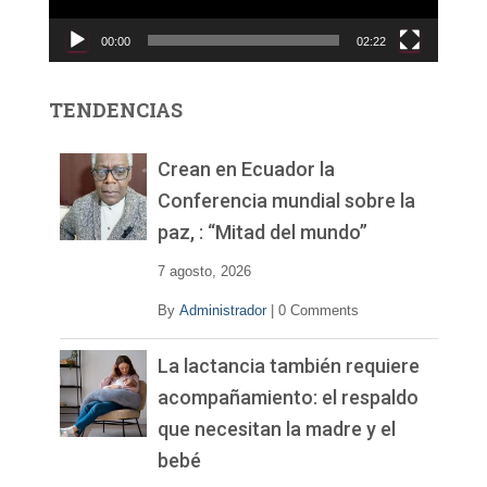
c
00:00
02:22
t
o
r
TENDENCIAS
d
e
v
Crean en Ecuador la
í
Conferencia mundial sobre la
d
paz, : “Mitad del mundo”
e
o
7 agosto, 2026
By
Administrador
|
0 Comments
La lactancia también requiere
acompañamiento: el respaldo
que necesitan la madre y el
bebé