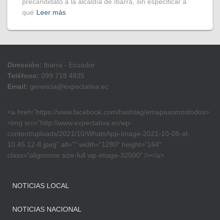
precandidato a la alcaldía de Ibarra, sin especificar a
qué
Leer más
Dirección:
Ibarra - Ecuador
Teléfono:
099 718 4835
Email:
gerencia@expectativa.ec
<a href=”https://www.facebook.com/hashtag/emapasomostodos>
<img src=”http://www.expectativa.ec/wp-
content/uploads/2021/10/WhatsApp-Image-2021-10-08-at-
10.45.12-8.jpeg” alt=”” width=”1280″ height=”164″
class=”alignnone size-full wp-image-32500″ /></a>
NOTICIAS LOCAL
NOTICIAS NACIONAL