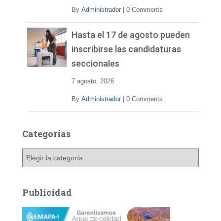
By
Administrador
|
0 Comments
Hasta el 17 de agosto pueden
inscribirse las candidaturas
seccionales
7 agosto, 2026
By
Administrador
|
0 Comments
Categorías
C
a
t
e
Publicidad
g
o
r