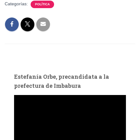
Categorías:
POLÍTICA
Estefanía Orbe, precandidata a la
prefectura de Imbabura
R
e
p
r
o
d
u