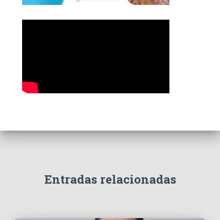
í
a
s
Entradas relacionadas