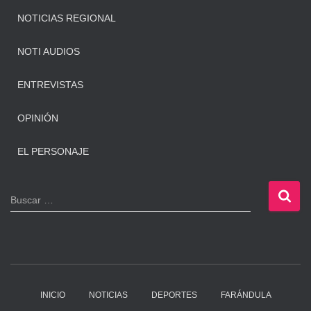
NOTICIAS REGIONAL
NOTI AUDIOS
ENTREVISTAS
OPINIÓN
EL PERSONAJE
B
Buscar …
u
s
c
a
r
:
INICIO
NOTICIAS
DEPORTES
FARÁNDULA