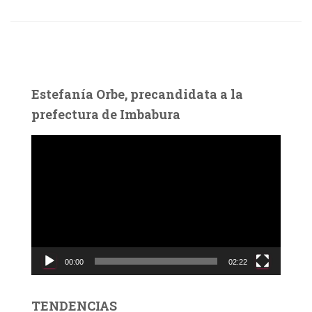
Estefanía Orbe, precandidata a la
prefectura de Imbabura
R
e
p
r
o
d
u
c
00:00
02:22
t
o
r
TENDENCIAS
d