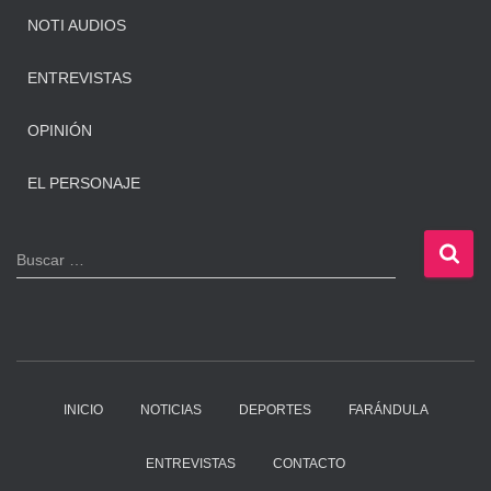
NOTI AUDIOS
ENTREVISTAS
OPINIÓN
EL PERSONAJE
B
Buscar …
u
s
c
a
r
:
INICIO
NOTICIAS
DEPORTES
FARÁNDULA
ENTREVISTAS
CONTACTO