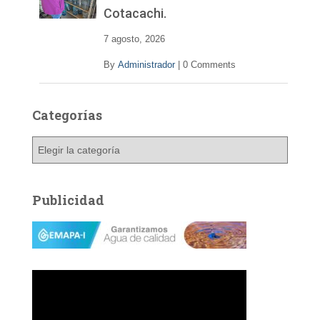
Cotacachi.
7 agosto, 2026
By
Administrador
|
0 Comments
Categorías
C
a
t
e
Publicidad
g
o
r
í
a
s