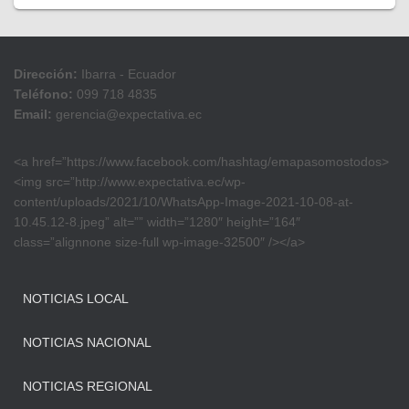
Dirección:
Ibarra - Ecuador
Teléfono:
099 718 4835
Email:
gerencia@expectativa.ec
<a href=”https://www.facebook.com/hashtag/emapasomostodos>
<img src=”http://www.expectativa.ec/wp-
content/uploads/2021/10/WhatsApp-Image-2021-10-08-at-
10.45.12-8.jpeg” alt=”” width=”1280″ height=”164″
class=”alignnone size-full wp-image-32500″ /></a>
NOTICIAS LOCAL
NOTICIAS NACIONAL
NOTICIAS REGIONAL