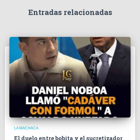
d
e
Entradas relacionadas
o
LA MACHACA
El duelo entre bobita y el sucretizador