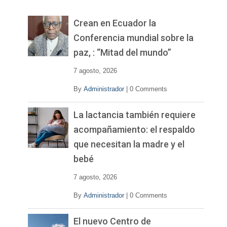
e
v
Crean en Ecuador la
í
Conferencia mundial sobre la
d
paz, : “Mitad del mundo”
e
o
7 agosto, 2026
By
Administrador
|
0 Comments
La lactancia también requiere
acompañamiento: el respaldo
que necesitan la madre y el
bebé
7 agosto, 2026
By
Administrador
|
0 Comments
El nuevo Centro de