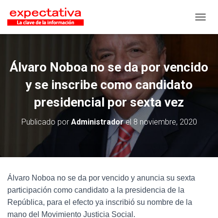
CAMB
Álvaro Noboa no se da por vencido
y se inscribe como candidato
presidencial por sexta vez
Publicado por
Administrador
el
8 noviembre, 2020
Álvaro Noboa no se da por vencido y anuncia su sexta
participación como candidato a la presidencia de la
República, para el efecto ya inscribió su nombre de la
mano del Movimiento Justicia Social.