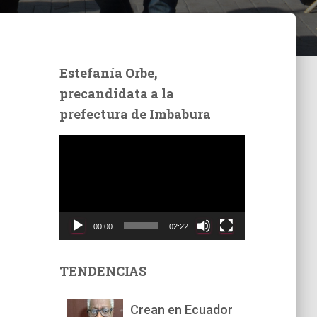
Estefanía Orbe,
precandidata a la
prefectura de Imbabura
R
e
p
r
o
d
00:00
02:22
u
c
t
TENDENCIAS
o
r
Crean en Ecuador
d