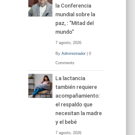
la Conferencia
e
v
mundial sobre la
í
paz, : “Mitad del
d
mundo”
e
o
7 agosto, 2026
By
Administrador
|
0
Comments
La lactancia
también requiere
acompañamiento:
el respaldo que
necesitan la madre
y el bebé
7 agosto, 2026