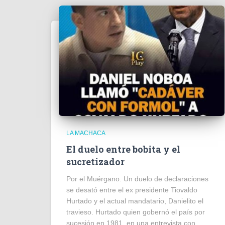
LA MACHACA
El duelo entre bobita y el
sucretizador
Por el Muérgano. Un duelo de declaraciones
se desató entre el ex presidente Tiovaldo
Hurtado y el actual mandatario, Danielito el
travieso. Hurtado quien gobernó el país por
sucesión en 1981, en una entrevista con