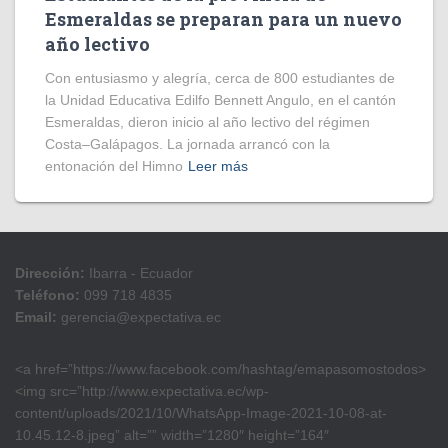
Esmeraldas se preparan para un nuevo
año lectivo
Con entusiasmo y alegría, cerca de 800 estudiantes de
la Unidad Educativa Edilfo Bennett Angulo, en el cantón
Esmeraldas, dieron inicio al año lectivo del régimen
Costa–Galápagos. La jornada arrancó con la
entonación del Himno
Leer más
Dirección:
Ibarra - Ecuador
Teléfono:
099 718 4835
Email:
gerencia@expectativa.ec
<a href=”https://www.facebook.com/hashtag/emapasomostodos>
<img src=”http://www.expectativa.ec/wp-
content/uploads/2021/10/WhatsApp-Image-2021-10-08-at-
10.45.12-8.jpeg” alt=”” width=”1280″ height=”164″