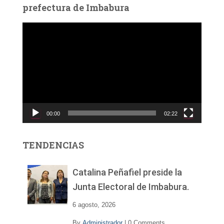
prefectura de Imbabura
R
e
p
r
o
d
u
c
00:00
02:22
t
o
r
TENDENCIAS
d
e
v
Catalina Peñafiel preside la
í
Junta Electoral de Imbabura.
d
e
6 agosto, 2026
o
By
Administrador
|
0 Comments