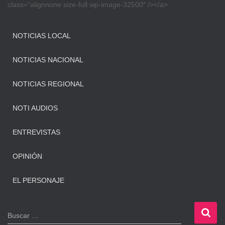
class=”alignnone size-full wp-image-32500″ /></a>
NOTICIAS LOCAL
NOTICIAS NACIONAL
NOTICIAS REGIONAL
NOTI AUDIOS
ENTREVISTAS
OPINIÓN
EL PERSONAJE
B
Buscar …
u