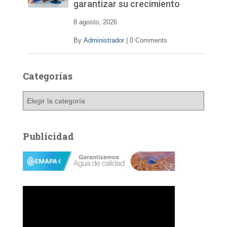
garantizar su crecimiento
e
o
8 agosto, 2026
By
Administrador
|
0 Comments
Categorías
C
a
t
e
Publicidad
g
o
r
í
a
s