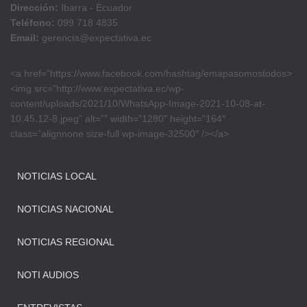
Dirección:
Ibarra - Ecuador
Teléfono:
099 718 4835
Email:
gerencia@expectativa.ec
<a href=”https://www.facebook.com/hashtag/emapasomostodos>
<img src=”http://www.expectativa.ec/wp-
content/uploads/2021/10/WhatsApp-Image-2021-10-08-at-
10.45.12-8.jpeg” alt=”” width=”1280″ height=”164″
class=”alignnone size-full wp-image-32500″ /></a>
NOTICIAS LOCAL
NOTICIAS NACIONAL
NOTICIAS REGIONAL
NOTI AUDIOS