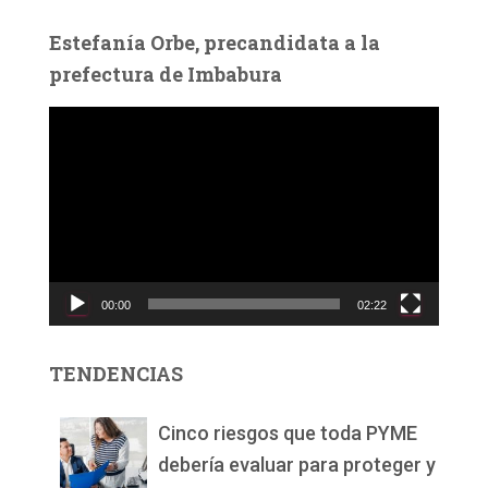
Estefanía Orbe, precandidata a la
prefectura de Imbabura
R
e
p
r
o
d
u
c
00:00
02:22
t
o
r
TENDENCIAS
d
e
v
Cinco riesgos que toda PYME
í
debería evaluar para proteger y
d