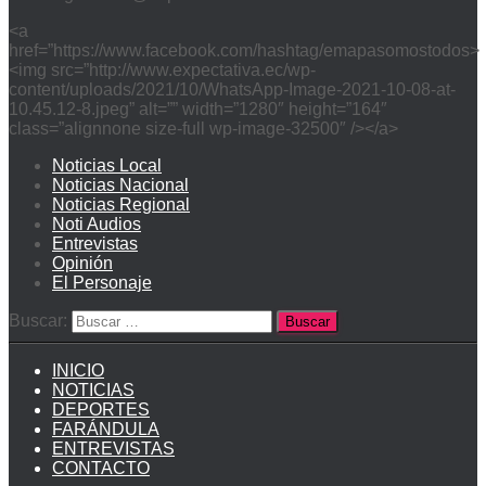
<a
href=”https://www.facebook.com/hashtag/emapasomostodos>
<img src=”http://www.expectativa.ec/wp-
content/uploads/2021/10/WhatsApp-Image-2021-10-08-at-
10.45.12-8.jpeg” alt=”” width=”1280″ height=”164″
class=”alignnone size-full wp-image-32500″ /></a>
Noticias Local
Noticias Nacional
Noticias Regional
Noti Audios
Entrevistas
Opinión
El Personaje
Buscar:
INICIO
NOTICIAS
DEPORTES
FARÁNDULA
ENTREVISTAS
CONTACTO